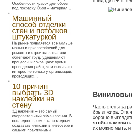
придадут ей особ
Особенности красок для обоев
под покраску Обои – материал…
Машинный
способ отделки
стен и потолков
штукатуркой
На рынке появляется все больше
машин и приспособлений для
ремонта и строительства, они
облегчают труд, удешевляют
процессы и сокращают время
проведения работ, чем вызывают
интерес не только у организаций,
проводящих…
10 причин
выбрать 3D
Виниловые
наклейки на
стену
Часть стены за р
3Д наклейки – это самый
брызг жира. Эта 
очаровательный обман зрения. В
хорошо выглядет
последнее время стало модным
чтобы заменить 
создавать иллюзии в интерьере и
их можно мыть, и
самыми практичными