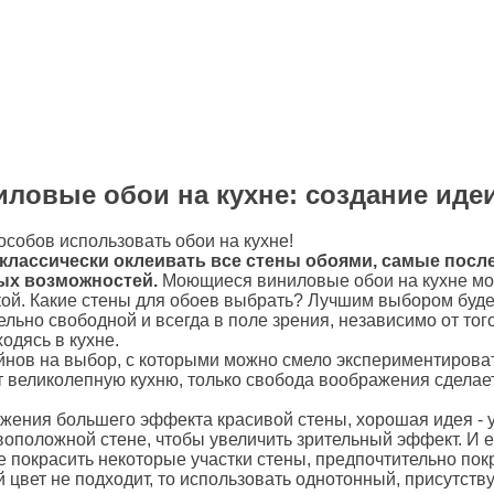
иловые обои на кухне: создание иде
особов использовать обои на кухне!
 классически оклеивать все стены обоями, самые посл
ых возможностей.
Моющиеся виниловые обои на кухне мож
кой. Какие стены для обоев выбрать? Лучшим выбором будет
ельно свободной и всегда в поле зрения, независимо от того
одясь в кухне.
айнов на выбор, с которыми можно смело экспериментиров
т великолепную кухню, только свобода воображения сделае
жения большего эффекта красивой стены, хорошая идея - 
воположной стене, чтобы увеличить зрительный эффект. И е
е покрасить некоторые участки стены, предпочтительно пок
ый цвет не подходит, то использовать однотонный, присутст