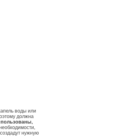
капель воды или
поэтому должна
спользованы,
 необходимости,
 создадут нужную