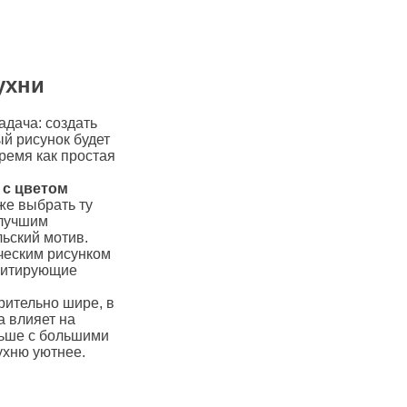
ухни
адача: создать
й рисунок будет
ремя как простая
 с цветом
же выбрать ту
 лучшим
льский мотив.
ческим рисунком
имитирующие
рительно шире, в
а влияет на
льше с большими
ухню уютнее.