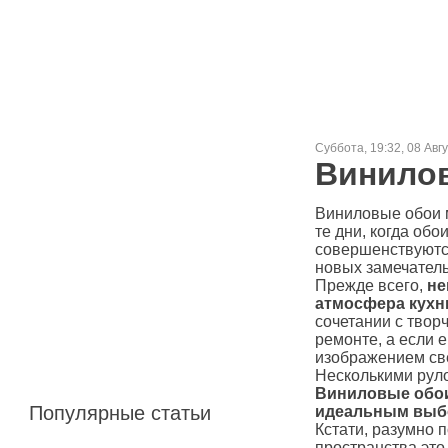
Суббота, 19:32, 08 Авг
Винилов
Виниловые обои м
те дни, когда об
совершенствуются
новых замечатель
Прежде всего,
не
атмосфера кухн
сочетании с твор
ремонте, а если 
изображением св
Несколькими руло
Виниловые обои 
Популярные статьи
идеальным выбор
Кстати, разумно 
пространства это