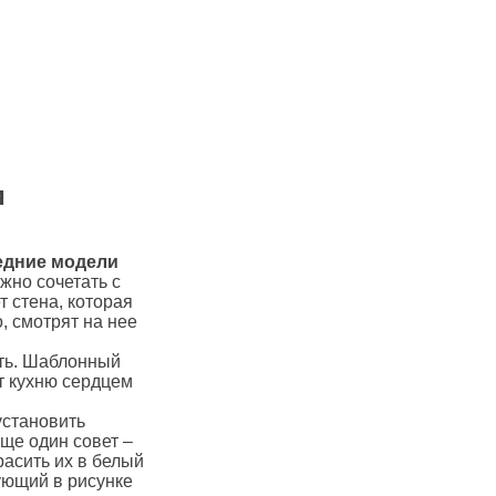
и
едние модели
но сочетать с
 стена, которая
, смотрят на нее
ать. Шаблонный
т кухню сердцем
установить
ще один совет –
расить их в белый
вующий в рисунке