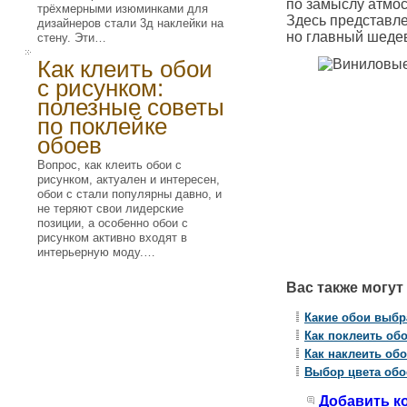
по замыслу атмо
трёхмерными изюминками для
Здесь представле
дизайнеров стали 3д наклейки на
но главный шедев
стену. Эти…
Как клеить обои
с рисунком:
полезные советы
по поклейке
обоев
Вопрос, как клеить обои с
рисунком, актуален и интересен,
обои с стали популярны давно, и
не теряют свои лидерские
позиции, а особенно обои с
рисунком активно входят в
интерьерную моду.…
Вас также могут
Какие обои выбр
Как поклеить обо
Как наклеить обо
Выбор цвета обо
Добавить к