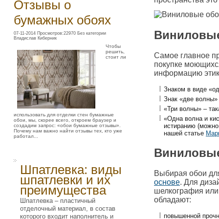
Отзывы о
бумажных обоях
Виниловые 
07-11-2014 Просмотров:22970 Без категории
Владислав Киберник
Чтобы
решить,
Самое главное пр
стоит ли
покупке моющихся
информацию этик
Знаком в виде «о
Знак «две волны» 
«Три волны» – та
использовать для отделки стен бумажные
«Одна волна и кис
обои, мы, скорее всего, откроем браузер и
истиранию (можно
создадим запрос: «обои бумажные отзывы».
Почему нам важно найти отзывы тех, кто уже
нашей статье
Мар
работал...
Виниловые
Шпатлевка: виды
Выбирая обои для
шпатлевки и их
основе
. Для диз
преимущества
шелкография или 
обладают:
Шпатлевка – пластичный
отделочный материал, в состав
повышенной прочн
которого входит наполнитель и