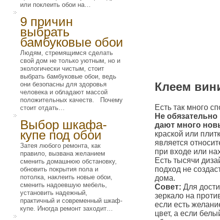
или поклеить обои на…
9 причин
выбрать
бамбуковые обои
Людям, стремящимся сделать
свой дом не только уютным, но и
экологически чистым, стоит
выбрать бамбуковые обои, ведь
Клеем вин
они безопасны для здоровья
человека и обладают массой
положительных качеств. Почему
Есть так много сп
стоит отдать…
Не обязательно
Выбор шкафа-
дают много нов
купе под обои
краской или плит
является относит
Затея любого ремонта, как
при входе или нах
правило, вызвана желанием
Есть тысячи диз
сменить домашнюю обстановку,
подход не создас
обновить покрытия пола и
потолка, наклеить новые обои,
дома.
сменить надоевшую мебель,
Совет:
Для дости
установить надежный,
зеркало на проти
практичный и современный шкаф-
если есть желани
купе. Иногда ремонт заходит…
цвет, а если бел