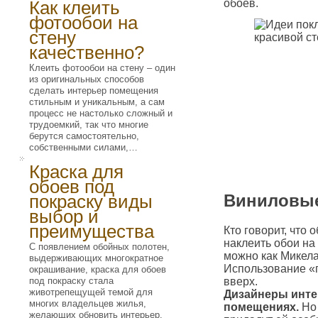
Как клеить
обоев.
фотообои на
стену
качественно?
Клеить фотообои на стену – один
из оригинальных способов
сделать интерьер помещения
стильным и уникальным, а сам
процесс не настолько сложный и
трудоемкий, так что многие
берутся самостоятельно,
собственными силами,…
Краска для
обоев под
покраску виды
Виниловые
выбор и
преимущества
Кто говорит, что
наклеить обои на
С появлением обойных полотен,
можно как Микела
выдерживающих многократное
Использование «п
окрашивание, краска для обоев
под покраску стала
вверх.
животрепещущей темой для
Дизайнеры инте
многих владельцев жилья,
помещениях.
Но 
желающих обновить интерьер.