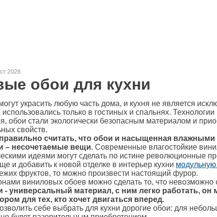
уст 2026
ые обои для кухни
огут украсить любую часть дома, и кухня не является иск
ои использовались только в гостиных и спальнях. Технологии
, обои стали экологически безопасным материалом и прио
ных свойств.
правильно считать, что обои и насыщенная влажными
и – несочетаемые вещи
. Современные влагостойкие вини
ческими идеями могут сделать по истине революционные п
еще и добавить к новой отделке в интерьер кухни
модульную
ежих фруктов, то можно произвести настоящий фурор.
нами виниловых обоев можно сделать то, что невозможно с
- универсальный материал, с ним легко работать, он 
ом для тех, кто хочет двигаться вперед.
позволить себе выбрать для кухни дорогие обои: для небол
 не будет разорительным приобретением.