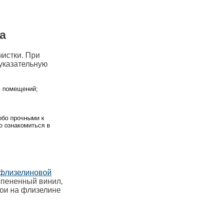
а
чистки. При
указательную
ь помещений;
обо прочными к
о ознакомиться в
 флизелиновой
вспененный винил,
бои на флизелине