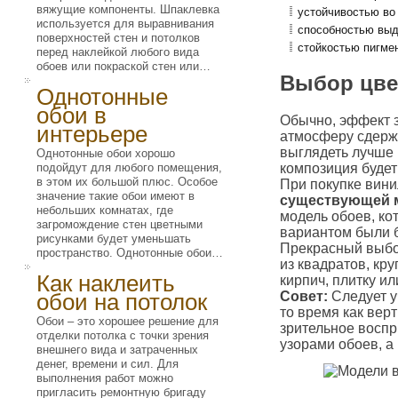
вяжущие компоненты. Шпаклевка
устойчивостью во
используется для выравнивания
способностью выд
поверхностей стен и потолков
стойкостью пигме
перед наклейкой любого вида
обоев или покраской стен или…
Выбор цве
Однотонные
обои в
Обычно, эффект з
интерьере
атмосферу сдержа
выглядеть лучше 
Однотонные обои хорошо
подойдут для любого помещения,
композиция буде
в этом их большой плюс. Особое
При покупке вин
значение такие обои имеют в
существующей м
небольших комнатах, где
модель обоев, ко
загромождение стен цветными
вариантом были б
рисунками будет уменьшать
Прекрасный выбор
пространство. Однотонные обои…
из квадратов, к
Как наклеить
кирпич, плитку и
обои на потолок
Совет:
Следует у
то время как вер
Обои – это хорошее решение для
зрительное воспр
отделки потолка с точки зрения
узорами обоев, а
внешнего вида и затраченных
денег, времени и сил. Для
выполнения работ можно
пригласить ремонтную бригаду