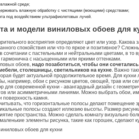
 влажной среде;
ерживать влажную обработку с чистящими (моющими) средствами;
нта под воздействием ультрафиолетовых лучей.
та и модели виниловых обоев для к
рительного восприятия определяют цвет или узор. Какова з
нного спокойствия или что-то яркое и позитивное? Сложны
в сочетании с пастельными и нейтральными цветами, в то в
т гармонична с насыщенными или яркими оттенками.
иловых обоев,
надо позаботиться, чтобы они сочетались
ебели, столешницы, светильников на кухне
. Важно так
торая будет актуальной продолжительное время. Для кухни
ы, например, обои с рисунком цветов, овощей, трав или се
 для современной кухни - авангардный дизайн с геометри
ругов или асимметричными линиями. Можно выбрать обои, 
ли поверхность камня.
читывать, что горизонтальные полосы делают помещение з
тикальные полосы создают иллюзию высоты. Размер рисунк
иятие пространства. Можно сделать комнату визуально бо
 маленькие элементы рисунка, такие как горошек, сделают к