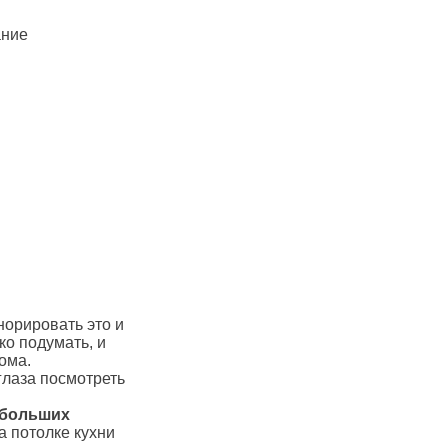
норировать это и
ко подумать, и
ома.
глаза посмотреть
ебольших
а потолке кухни