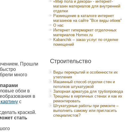
«Мир пола и декора» - интернет-
магазин материалов для внутренней
отделки
Размещение в каталоге интернет
магазинов на сайте "Все виды обоев"
О нас
Интернет гипермаркет отделочных
материалов Homex.ru
Kabanchik – заказ услуг по отделке
помещений
Строительство
лючением. Прошли
 быстро
Виды перекрытий и особенности их
брели много
утепления
Машинный способ отделки стен и
 парами
потолков штукатуркой
ловые обои в
Запорная арматура для трубопровода
реобразования в
Трещины в кирпичных стенах и как их
ремонтировать
 картину
с
Штукатурные работы при ремонте –
выполнить самому или пригласить
делать краской.
специалистов?
может стать
ьшого