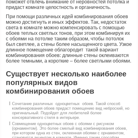
поможет отвлечь внимание от неровностей потолка и
придаст комнате целостность и органичность.
При помощи различных идей комбинирования обоев
можно достигнуть и иных эффектов. Так, недостаток
света в комнате можно компенсировать с помощью
обоев теплых светлых тонов, при этом комбинируя их
с обоями на потолке таким образом, чтобы потолок
был светлее, а стены более насыщенного цвета. Узкое
длинное помещение облагородит такой вариант
комбинирования обоев: длинные стены оклеиваются
более темными, а короткие – более светлыми обоями.
Существует несколько наиболее
популярных видов
комбинирования обоев
Сочетание различных одноцветных обоев. Такой способ
комбинирования обоев придаст помещению вид неброский, но
оригинальный. Подойдет для любителей более
консервативного стиля в интерьере.
Совмещение одноцветных обоев с обоями с рисунком
(орнаментом). Это более смелый вид комбинирования обоев,
при котором одна из стен, оклеенная обоями с орнаментом,
становится акцентом в комнате. Именно таким способом