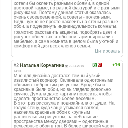
хотели бы оклеить разными обоями, в одной
цветовой гамме, но разной фактурой и с разными
рисунками. Поэтому данная статья оказалась
очень своевременной, а советы - полезными.
Ведь нужно не просто наклеить на стены разные
обои, а подчеркнуть индивидуальност
ь комнаты,
грамотно расставить акценты, подобрать цвет и
рисунок обоев так, чтобы они гармонировали с
мебелью, а сама комната в целом была уютной и
комфортной для всех членов семьи.
Цитировать
+16
#2
Наталья Корчагина
20.11.2015
14:34
Мне для дизайна достался темный узкий
извилистый коридор. Оклеивала однотонными
обоями с неброским рисунком. Вроде бы и
красивые были обои, но выглядело довольно
скучно. Думала даже картину повесить, чтобы
сделать пространство более веселым.
В этот раз рискнула и подизайнила от души. На
голую стену, куда чаще утыкался взгляд,
наклеила красивые обои с крупным
растительным рисунком, на небольшие
пространства между дверями – однотонные
рельефные обои в тон. В более широкой части