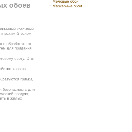
Меловые обои
ых обоев
Маркерные обои
еобычный красивый
лическим блеском
жно обработать от
атем для придания
товому свету. Этот
ойство хорошо
бразуются грибки,
я безопасность для
ический продукт,
еить в жилых