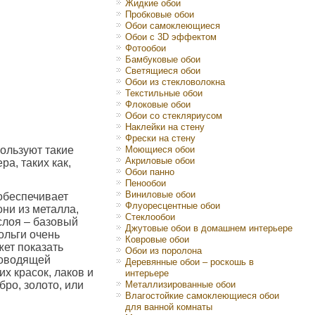
Жидкие обои
Пробковые обои
Обои самоклеющиеся
Обои с 3D эффектом
Фотообои
Бамбуковые обои
Светящиеся обои
Обои из стекловолокна
Текстильные обои
Флоковые обои
Обои со стекляриусом
Наклейки на стену
Фрески на стену
ользуют такие
Моющиеся обои
Акриловые обои
а, таких как,
Обои панно
Пенообои
Виниловые обои
обеспечивает
Флуоресцентные обои
они из металла,
Стеклообои
слоя – базовый
Джутовые обои в домашнем интерьере
ольги очень
Ковровые обои
жет показать
Обои из поролона
роводящей
Деревянные обои – роскошь в
х красок, лаков и
интерьере
ро, золото, или
Металлизированные обои
Влагостойкие самоклеющиеся обои
для ванной комнаты