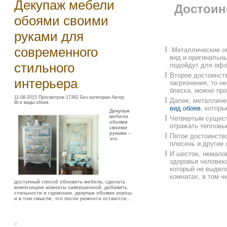
Декупаж мебели
Достоин
обоями своими
руками для
современного
Металлические об
вид и оригинальн
стильного
подойдут для офо
Второе достоинств
интерьера
загрязнения, то 
блеска, можно пр
11-08-2015 Просмотров:17382 Без категории Автор
Далее, металличе
Все виды обоев
вид обоев
, котор
Декупаж
мебели
Четвертым сущест
обоями
отражать тепловы
своими
руками –
Пятое достоинств
это
плесень и другие 
И шестое, немало
здоровья человека
который не выдел
комнатах, в том ч
доступный способ обновить мебель, сделать
композицию комнаты завершенной, добавить
стильности и гармонии, декупаж обоями хорош
и в том смысле, что после ремонта остаются...