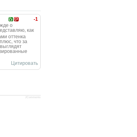
-1
жде о
редставляю, как
ами оттенка
плюс, что за
а выглядят
изированн
ые
Цитировать
JComments