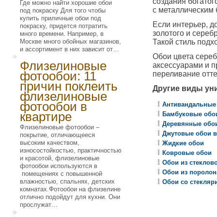
создания богатог
Где можно найти хорошие обои
с металлическим 
под покраску Для того чтобы
купить приличные обои под
Если интерьер, д
покраску, придется потратить
золотого и сереб
много времени. Например, в
Москве много обойных магазинов,
Такой стиль подх
и ассортимент в них зависит от…
Обои цвета сереб
Флизелиновые
аксессуарами и 
фотообои: 11
переливание отте
причин поклеить
Другие виды ун
флизелиновые
фотообои в
Антивандальные 
квартире
Бамбуковые обо
Деревянные обои
Флизелиновые фотообои –
Джутовые обои 
покрытие, отличающееся
высоким качеством,
Жидкие обои
износостойкостью, практичностью
Ковровые обои
и красотой, флизелиновые
Обои из стеклов
фотообои используются в
Обои из поролон
помещениях с повышенной
влажностью, спальнях, детских
Обои со стекляр
комнатах.Фотообои на флизелине
отлично подойдут для кухни. Они
прослужат…