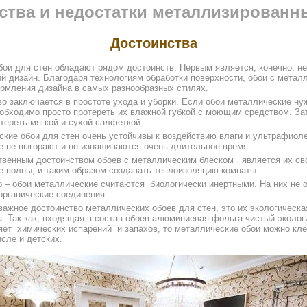
ства и недостатки металлизированн
Достоинства
ои для стен обладают рядом достоинств. Первым является, конечно, н
ый дизайн. Благодаря технологиям обработки поверхности, обои с метал
рмления дизайна в самых разнообразных стилях.
о заключается в простоте ухода и уборки. Если обои металлические ну
необходимо просто протереть их влажной губкой с моющим средством. З
отереть мягкой и сухой салфеткой.
ские обои для стен очень устойчивы к воздействию влаги и ультрафиоле
ые не выгорают и не изнашиваются очень длительное время.
венным достоинством обоев с металлическим блеском является их св
е волны, и таким образом создавать теплоизоляцию комнаты.
о – обои металлические считаются биологически инертными. На них не о
органические соединения.
важное достоинство металлических обоев для стен, это их экологическа
. Так как, входящая в состав обоев алюминиевая фольга чистый эколог
яет химических испарений и запахов, то металлические обои можно кл
исле и детских.