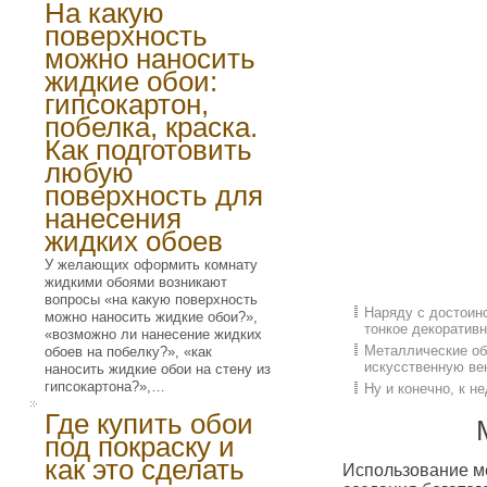
На какую
поверхность
можно наносить
жидкие обои:
гипсокартон,
побелка, краска.
Как подготовить
любую
поверхность для
нанесения
жидких обоев
У желающих оформить комнату
жидкими обоями возникают
вопросы «на какую поверхность
Наряду с достоин
можно наносить жидкие обои?»,
тонкое декоративн
«возможно ли нанесение жидких
Металлические об
обоев на побелку?», «как
искусственную ве
наносить жидкие обои на стену из
гипсокартона?»,…
Ну и конечно, к н
Где купить обои
под покраску и
как это сделать
Использование м