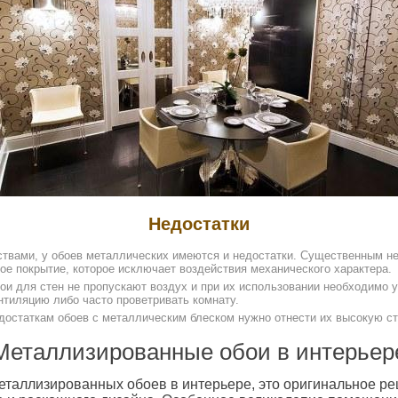
Недостатки
ствами, у обоев металлических имеются и недостатки. Существенным н
ое покрытие, которое исключает воздействия механического характера.
ои для стен не пропускают воздух и при их использовании необходимо 
нтиляцию либо часто проветривать комнату.
едостаткам обоев с металлическим блеском нужно отнести их высокую с
Металлизированные обои в интерьер
еталлизированных обоев в интерьере, это оригинальное р