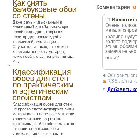
Как снять
бамбуковые обои
Комментарии
со стены
#1
Валентин
Даже самый изысканный и
Очень полезн
практичный дизайн интерьера
металлизиро
порой надоедает, открывая
красиво буду
простор для новых идей и
золота подчер
творческой реализации.
этими обоями 
Случается и такое, что декор
замечательно
квартиры попросту устарел,
изжил себя, стал неприглядным.
обои?
И,…
Классификация
Обновить сп
обоев для стен
RSS лента к
по практическим
и эстетическим
Добавить к
свойствам
Классификация обоев для стен
не просто систематизирует виды
материалов, после рассмотрения
классификации по разным
критериям, выбор обоев для стен
становится интереснее и
увлекательнее, как квест в