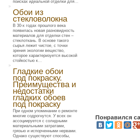
поисках идеальной отделки для…
Обои из
стекловолокна
В 30-х годах прошлого века
появилась новая разновидность
материалов для отделки стен –
стеклоткань. В основе такого
сырья лежит чистое, с точки
зрения экологии вещество,
которое характеризуется высокой
стойкостью к…
Гладкие обои
под покраску.
Преимущества и
недостатки
гладких обоев
под покраску
При одном упоминании о ремонте
многие содрогнутся. У всех он
Понравился са
ассоциируется с солидными
материальными затратами,
грязью и испорченными нервами.
Однако существуют способы,