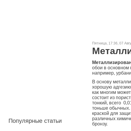
Пятница, 17:36, 07 Авг
Металл
Металлизирова
обои в основном 
например, урбаниз
В основу металли
хорошую адгезию 
как многим может
состоит из порис
тонкий, всего 0,
тоньше обычных.
краской для защи
различных химиче
Популярные статьи
бронзу.