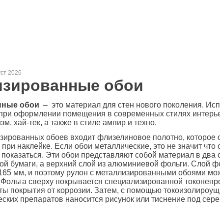
уст 2026
изированные обои
нные обои
– это материал для стен нового поколения. Исп
при оформлении помещения в современных стилях интерьер
м, хай-тек, а также в стиле ампир и техно.
зированных обоев входит флизелиновое полотно, которое 
при наклейке. Если обои металлические, это не значит что 
 показаться. Эти обои представляют собой материал в два 
той бумаги, а верхний слой из алюминиевой фольги. Слой ф
0165 мм, и поэтому рулон с металлизированными обоями мо
 Фольга сверху покрывается специализированной токонеп
ты покрытия от коррозии. Затем, с помощью токоизолироущи
ских препаратов наносится рисунок или тиснение под сереб