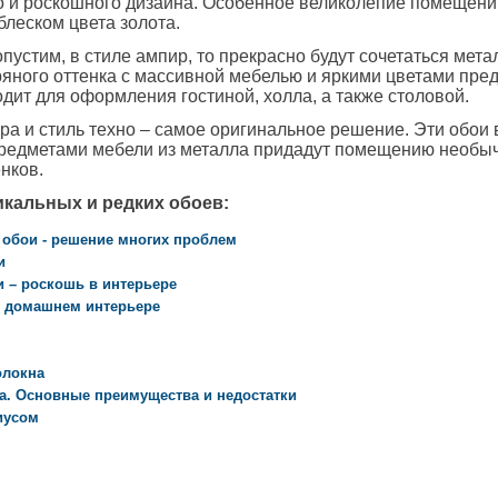
о и роскошного дизайна. Особенное великолепие помещени
блеском цвета золота.
опустим, в стиле ампир, то прекрасно будут сочетаться мет
ряного оттенка с массивной мебелью и яркими цветами пре
одит для оформления гостиной, холла, а также столовой.
ра и стиль техно – самое оригинальное решение. Эти обои 
предметами мебели из металла придадут помещению необыч
нков.
икальных и редких обоев:
обои - решение многих проблем
и
 – роскошь в интерьере
в домашнем интерьере
олокна
а. Основные преимущества и недостатки
иусом