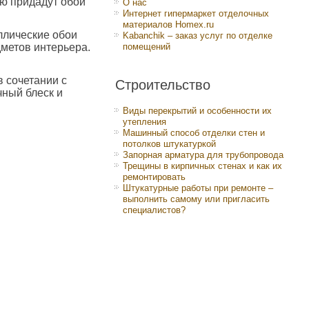
ю придадут обои
О нас
Интернет гипермаркет отделочных
материалов Homex.ru
аллические обои
Kabanchik – заказ услуг по отделке
дметов интерьера.
помещений
в сочетании с
Строительство
ный блеск и
Виды перекрытий и особенности их
утепления
Машинный способ отделки стен и
потолков штукатуркой
Запорная арматура для трубопровода
Трещины в кирпичных стенах и как их
ремонтировать
Штукатурные работы при ремонте –
выполнить самому или пригласить
специалистов?