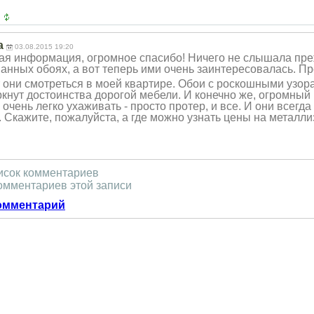
а
03.08.2015 19:20
ая информация, огромное спасибо! Ничего не слышала пре
ванн
ых обоях, а вот теперь ими очень заинтересовалас
ь. П
т они смотреться в моей квартире. Обои с роскошными узор
кнут достоинства дорогой мебели. И конечно же, огромный 
очень легко ухаживать - просто протер, и все. И они всегд
. Скажите, пожалуйста, а где можно узнать цены на металл
исок комментариев
омментариев этой записи
омментарий