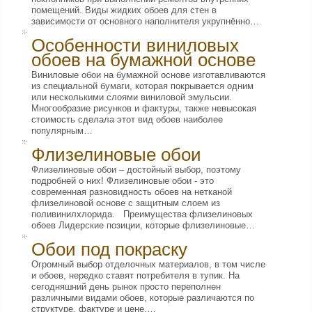
помещений. Виды жидких обоев для стен в
зависимости от основного наполнителя укрупнённо…
Особенности виниловых
обоев на бумажной основе
Виниловые обои на бумажной основе изготавливаются
из специальной бумаги, которая покрывается одним
или несколькими слоями виниловой эмульсии.
Многообразие рисунков и фактуры, также невысокая
стоимость сделала этот вид обоев наиболее
популярным…
Флизелиновые обои
Флизелиновые обои – достойный выбор, поэтому
подробней о них! Флизелиновые обои - это
современная разновидность обоев на нетканой
флизелиновой основе с защитным слоем из
поливинилхлорида. Преимущества флизелиновых
обоев Лидерские позиции, которые флизелиновые…
Обои под покраску
Огромный выбор отделочных материалов, в том числе
и обоев, нередко ставят потребителя в тупик. На
сегодняшний день рынок просто переполнен
различными видами обоев, которые различаются по
структуре, фактуре и цене.…