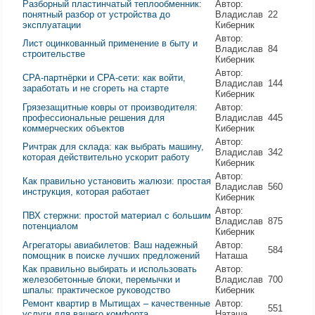
Разборный пластинчатый теплообменник:
Автор:
понятный разбор от устройства до
Владислав
22
эксплуатации
Киберник
Автор:
Лист оцинкованный применение в быту и
Владислав
84
строительстве
Киберник
Автор:
CPA-партнёрки и CPA-сети: как войти,
Владислав
144
заработать и не сгореть на старте
Киберник
Грязезащитные ковры от производителя:
Автор:
профессиональные решения для
Владислав
445
коммерческих объектов
Киберник
Автор:
Ричтрак для склада: как выбрать машину,
Владислав
342
которая действительно ускорит работу
Киберник
Автор:
Как правильно установить жалюзи: простая
Владислав
560
инструкция, которая работает
Киберник
Автор:
ПВХ стержни: простой материал с большим
Владислав
875
потенциалом
Киберник
Агрегаторы авиабилетов: Ваш надежный
Автор:
584
помощник в поиске лучших предложений
Наташа
Как правильно выбирать и использовать
Автор:
железобетонные блоки, перемычки и
Владислав
700
шпалы: практическое руководство
Киберник
Ремонт квартир в Мытищах – качественные
Автор:
551
услуги для вашего комфорта
Наташа