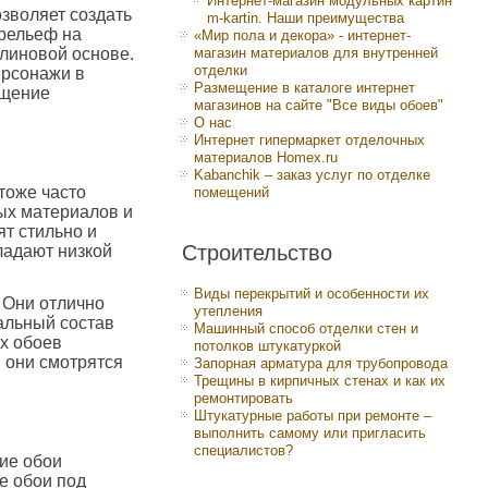
Интернет-магазин модульных картин
зволяет создать
m-kartin. Наши преимущества
 рельеф на
«Мир пола и декора» - интернет-
елиновой основе.
магазин материалов для внутренней
отделки
ерсонажи в
Размещение в каталоге интернет
ещение
магазинов на сайте "Все виды обоев"
О нас
Интернет гипермаркет отделочных
материалов Homex.ru
Kabanchik – заказ услуг по отделке
 тоже часто
помещений
ых материалов и
ят стильно и
Строительство
ладают низкой
Виды перекрытий и особенности их
 Они отлично
утепления
ральный состав
Машинный способ отделки стен и
х обоев
потолков штукатуркой
я они смотрятся
Запорная арматура для трубопровода
Трещины в кирпичных стенах и как их
ремонтировать
Штукатурные работы при ремонте –
выполнить самому или пригласить
специалистов?
кие обои
е обои под