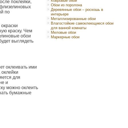
Ковровые обои
осле поклейки,
Обои из поролона
и флизелиновых
Деревянные обои – роскошь в
ый по
интерьере
Металлизированные обои
Влагостойкие самоклеющиеся обои
я окраски
для ванной комнаты
ую краску. Чем
Меловые обои
зелиновые обои
Маркерные обои
будет выглядеть
яет оклеивать ими
 оклейки
яется для
не и
ску можно оклеить
ивать бумажные