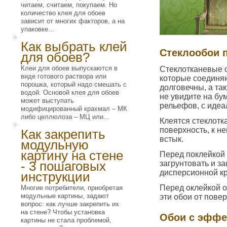
читаем, считаем, покупаем. Но
количество клея для обоев
зависит от многих факторов, а на
упаковке…
Как выбрать клей
Стеклообои 
для обоев?
Клеи для обоев выпускаются в
Стеклотканевые о
виде готового раствора или
которые соединяю
порошка, который надо смешать с
долговечны, а та
водой. Основой клея для обоев
не увидите на бу
может выступать
рельефов, с идеа
модифицированный крахмал – МК
либо целлюлоза – МЦ или…
Клеятся стеклотк
поверхность, к н
Как закрепить
встык.
модульную
картину на стене
Перед поклейкой 
- 3 пошаговых
загрунтовать и з
дисперсионной кр
инструкции
Перед оклейкой о
Многие потребители, приобретая
модульные картины, задают
эти обои от пове
вопрос: как лучше закрепить их
на стене? Чтобы установка
Обои с эффе
картины не стала проблемой,