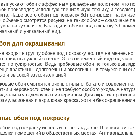
 выпускают обои с эффектным рельефным полотном, что по
бои производят, использую специальную технику, и создают
лята. Чаще всего обои под покраску 3d производят на флиз
 объемно смотрятся рисунки на таких обоях – сказочные п
рукты на кухне и т.д. Благодаря обоям под покраску 3d, пом
нальный и уникальный вид.
бои для окрашивания
 входят в группу обоев под покраску, но, тем не менее, их
ы придать нужный оттенок. Это современный вид отделочн
тся популярностью. Ведь пробковые обои не только выгляд
еще практичны, долговечны и экологичны. К тому же они об
ю и высокой звукоизоляцией.
ковые обои смотрятся очень стильно, богато и современно.
тки и неровности стен и не требуют особого ухода. А нату
 идеальным отделочным материалом. Для окраски пробковы
оэмульсионная и акриловая краска, хотя и без окрашивани
ные обои под покраску
бои под покраску используют не так давно. В основном та
отделки помещений в общественных местах. Антивандальны