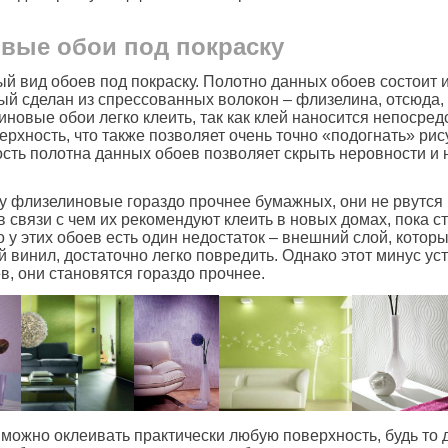
вые обои под покраску
 вид обоев под покраску. Полотно данных обоев состоит и
ый сделан из спрессованных волокон – флизелина, отсюда,
иновые обои легко клеить, так как клей наносится непосред
рхность, что также позволяет очень точно «подогнать» рис
сть полотна данных обоев позволяет скрыть неровности и
у флизелиновые гораздо прочнее бумажных, они не рвутся 
 связи с чем их рекомендуют клеить в новых домах, пока 
Но у этих обоев есть один недостаток – внешний слой, котор
 винил, достаточно легко повредить. Однако этот минус ус
в, они становятся гораздо прочнее.
ожно оклеивать практически любую поверхность, будь то 