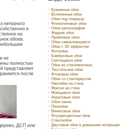
Бумажные обои
Вспененные обои
Обои под покраску
з нетканого
Флизелиновые обои
Обои шелкография
 собственно и
Жидкие обои
ственно на
Пробковые обои
унок обоев.
Обои самоклеющиеся
 небольшие
Обои с 3D эффектом
Фотообои
Бамбуковые обои
и не
Светящиеся обои
стены полностью
Обои из стекловолокна
ый представляет
Текстильные обои
траняется после
Флоковые обои
Обои со стекляриусом
Наклейки на стену
Фрески на стену
Моющиеся обои
Акриловые обои
Обои панно
Пенообои
Виниловые обои
Флуоресцентные обои
Стеклообои
Джутовые обои в домашнем интерьере
дерево, ДСП или