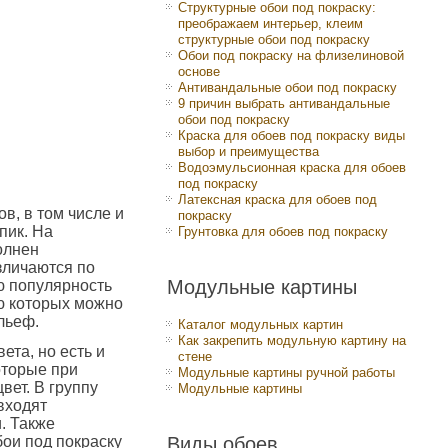
Структурные обои под покраску:
преображаем интерьер, клеим
структурные обои под покраску
Обои под покраску на флизелиновой
основе
Антивандальные обои под покраску
9 причин выбрать антивандальные
обои под покраску
Краска для обоев под покраску виды
выбор и преимущества
Водоэмульсионная краска для обоев
под покраску
Латексная краска для обоев под
, в том числе и
покраску
пик. На
Грунтовка для обоев под покраску
олнен
зличаются по
Модульные картины
ю популярность
ю которых можно
льеф.
Каталог модульных картин
Как закрепить модульную картину на
ета, но есть и
стене
оторые при
Модульные картины ручной работы
вет. В группу
Модульные картины
входят
. Также
бои под покраску
Виды обоев