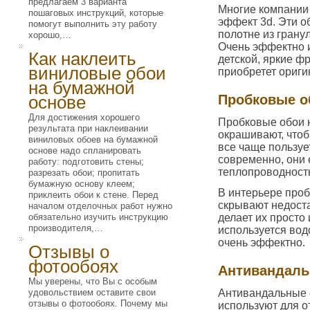
предлагаем 3 варианта
Многие компании
пошаговых инструкций, которые
эффект 3d. Эти о
помогут выполнить эту работу
полотне из грану
хорошо,…
Очень эффектно и
Как наклеить
детской, яркие ф
виниловые обои
приобретет ориги
на бумажной
основе
Пробковые о
Для достижения хорошего
Пробковые обои не
результата при наклеивании
окрашивают, чтоб
виниловых обоев на бумажной
все чаще пользуе
основе надо спланировать
современно, они 
работу: подготовить стены;
теплопроводность
разрезать обои; пропитать
бумажную основу клеем;
В интерьере проб
приклеить обои к стене. Перед
скрывают недоста
началом отделочных работ нужно
обязательно изучить инструкцию
делает их просто
производителя,…
используется вод
очень эффектно.
Отзывы о
фотообоях
Антивандаль
Мы уверены, что Вы с особым
удовольствием оставите свои
Антивандальные о
отзывы о фотообоях. Почему мы
используют для 