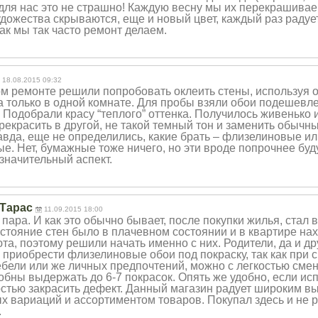
но для нас это не страшно! Каждую весну мы их перекрашива
удожества скрываются, еще и новый цвет, каждый раз радует
ак мы так часто ремонт делаем.
18.08.2015 09:32
м ремонте решили попробовать оклеить стены, используя 
ка только в одной комнате. Для пробы взяли обои подешевл
Подобрали красу “теплого” оттенка. Получилось живенько и
рекрасить в другой, не такой темный тон и заменить обычн
авда, еще не определились, какие брать – флизелиновые ил
е. Нет, бумажные тоже ничего, но эти вроде попрочнее буд
значительный аспект.
 Тарас
11.09.2015 18:00
пара. И как это обычно бывает, после покупки жилья, стал 
тояние стен было в плачевном состоянии и в квартире на
а, поэтому решили начать именно с них. Родители, да и др
 приобрести флизелиновые обои под покраску, так как при 
бели или же личных предпочтений, можно с легкостью смени
обны выдержать до 6-7 покрасок. Опять же удобно, если ис
остью закрасить дефект. Данный магазин радует широким в
х вариаций и ассортиментом товаров. Покупал здесь и не 
.