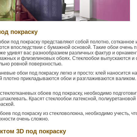
под покраску
бои под покраску представляют собой полотно, сотканное и
тся впоследствии с бумажной основой. Такие обои очень 
кже удивят вас разнообразием различных фактур и орнамен
мажных и флизелиновых обоях. Стеклообои выпускаются и 
льно ровной поверхностью.
аневые обои под покраску легко и просто: клей наносится 
ей плотно прикладываются обои и разглаживаются валиком.
стеклотканевых обоев под покраску, необходимо подготови
ашпаклевать. Красят стеклообои латексной, полиуретановой
аской.
боев под покраску из стекловолокна, необходимо учесть, чт
рхности очень сложно.
ктом 3D под покраску