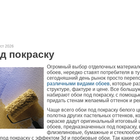
уст 2026
д покраску
Огромный выбор отделочных материалов
обоев, нередко ставят потребителя в ту
сегодняшний день рынок просто переп
различными видами обоев
, которые ра
структуре, фактуре и цене. Все большу
набирают обои под покраску, с помощь
придать стенам желаемый оттенок и ре
Чаще всего обои под покраску белого цв
полотна других пастельных оттенков, к
окраске дадут оригинальный итоговый ц
обоев, предназначенных под покраску, 
флизелиновые, бумажные и стеклообои
под покраску с эффектом 3d и пробковые обои. Так какие о