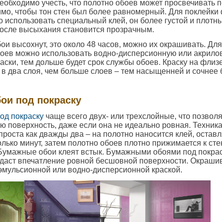
необходимо учесть, что полотно обоев может просвечивать п
мо, чтобы тон стен был более равномерный. Для поклейк
 использовать специальный клей, он более густой и плотн
после высыхания становится прозрачным.
бои высохнут, это около 48 часов, можно их окрашивать. Дл
оев можно использовать водно-дисперсионную или акрилов
аски, тем дольше будет срок службы обоев. Краску на фли
в два слоя, чем больше слоев – тем насыщенней и сочнее 
ои под покраску
од покраску
чаще всего двух- или трехслойные, что позвол
ю поверхность, даже если она не идеально ровная. Техника
роста как дважды два – на полотно наносится клей, оставл
олько минут, затем полотно обоев плотно прижимается к сте
Бумажные обои клеят встык. Бумажными обоями под покра
оздаст впечатление ровной бесшовной поверхности. Окраш
эмульсионной или водно-дисперсионной краской.