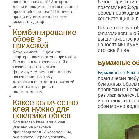
бетон. При этом 
чего-то не хватает? А старые
двери и предметы интерьера явно
поэтому необходи
просят обновить их? Нет ничего
обоев необходимо
проще и увлекательнее, чем
консистенции, и 
создавать декор…
После того, как о
Комбинирование
флизелиновых об
обоев в
выше качество кр
прихожей
наносят минимум 
итоговый цвет.
Каждый частный дом или
квартира начинаются с прихожей.
Бумажные об
Первое впечатление гостей о
хозяине и его квартире
формируется именно в данном
Бумажные обои п
помещении. Поэтому
практически любу
декоративная отделка прихожей
бумажных обоев п
играет важную роль в
пропитки на неск
положительном…
разглаживается. 
Какое количество
и потолок, что с
обои можно водо
клея нужно для
поклейки обоев
Количество клея для обоев
указано на упаковке
производителя. И казалось бы,
все просто: берем упаковку,