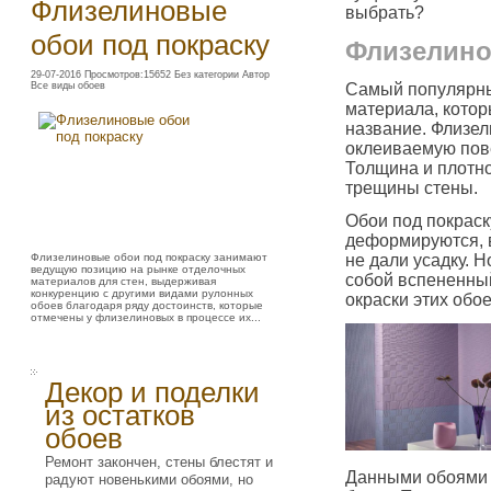
Флизелиновые
выбрать?
обои под покраску
Флизелино
29-07-2016 Просмотров:15652 Без категории Автор
Все виды обоев
Самый популярный
материала, котор
название. Флизел
оклеиваемую пове
Толщина и плотно
трещины стены.
Обои под покраск
деформируются, в
Флизелиновые обои под покраску занимают
не дали усадку. 
ведущую позицию на рынке отделочных
собой вспененный
материалов для стен, выдерживая
конкуренцию с другими видами рулонных
окраски этих обое
обоев благодаря ряду достоинств, которые
отмечены у флизелиновых в процессе их...
Декор и поделки
из остатков
обоев
Ремонт закончен, стены блестят и
Данными обоями м
радуют новенькими обоями, но