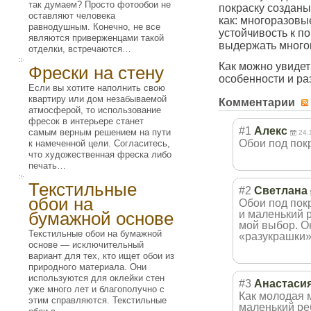
так думаем? Просто фотообои не
покраску созданы
оставляют человека
как: многоразовы
равнодушным. Конечно, не все
устойчивость к п
являются приверженцами такой
выдержать многок
отделки, встречаются…
Как можно увидет
Фрески на стену
особенности и ра
Если вы хотите наполнить свою
квартиру или дом незабываемой
Комментарии
атмосферой, то использование
фресок в интерьере станет
#1
Алекс
самым верным решением на пути
24.
Обои под покр
к намеченной цели. Согласитесь,
что художественная фреска либо
печать…
Текстильные
#2
Светлана
обои на
Обои под покр
бумажной основе
и маленький 
мой выбор. Он
Текстильные обои на бумажной
«разукрашки»
основе — исключительный
вариант для тех, кто ищет обои из
природного материала. Они
используются для оклейки стен
#3
Анастаси
уже много лет и благополучно с
Как молодая м
этим справляются. Текстильные
маленький реб