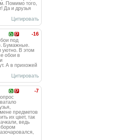
ем. Помимо того,
! Да и друзья
Цитировать
-16
обои под
е. Бумажные.
 уютно. В этом
ые обои в
и
ут. А в прихожей
Цитировать
-7
вопрос
хватало
узья,
смене предметов
ть их цвет, так
пачкали, ведь
ыбором
разочаровался,