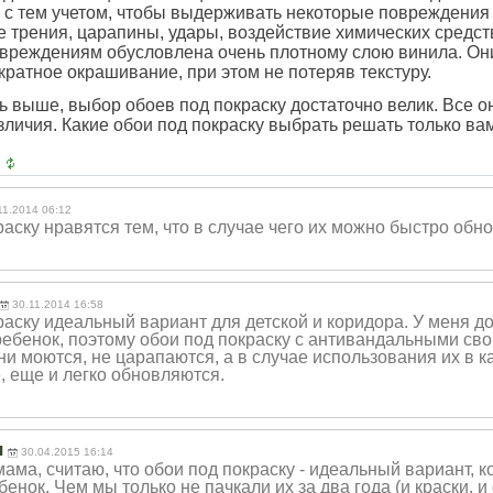
 с тем учетом, чтобы выдерживать некоторые повреждения
е трения, царапины, удары, воздействие химических средст
овреждениям обусловлена очень плотному слою винила. Он
ратное окрашивание, при этом не потеряв текстуру.
ь выше, выбор обоев под покраску достаточно велик. Все о
зличия. Какие обои под покраску выбрать решать только ва
11.2014 06:12
аску нравятся тем, что в случае чего их можно быстро обно
30.11.2014 16:58
аску идеальный вариант для детской и коридора. У меня до
ребенок, поэтому обои под покраску с антивандальными сво
и моются, не царапаются, а в случае использования их в к
, еще и легко обновляются.
я
30.04.2015 16:14
ама, считаю, что обои под покраску - идеальный вариант, к
енок. Чем мы только не пачкали их за два года (и краски, 