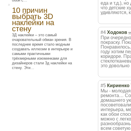
обои с…
еда и т.д.), 
что детские х
10 причин
удивляются, к
выбрать 3D
наклейки на
стену
#4
Ходоков
3Д наклейки – это самый
При очередно
очаровательный обман зрения. В
покраску. По
последнее время стало модным
Понравилось. 
создавать иллюзии в интерьере и
году хотим пе
самыми практичными
коридоре. Пр
трёхмерными изюминками для
стеклотканевы
дизайнеров стали 3д наклейки на
это довольно 
стену. Эти…
#5
Кириенко
Мы - молодая 
ремонта… Сос
домашнего уют
посоветовали
интерьера, ме
как обои спос
можно с легк
разнообразны
всем советую