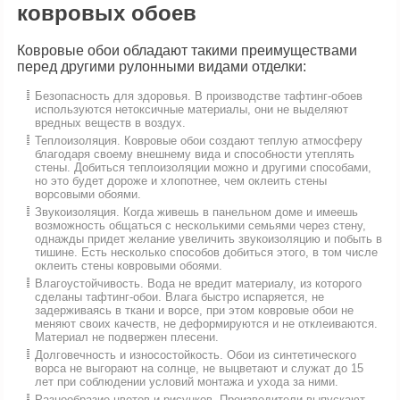
ковровых обоев
Ковровые обои обладают такими преимуществами
перед другими рулонными видами отделки:
Безопасность для здоровья. В производстве тафтинг-обоев
используются нетоксичные материалы, они не выделяют
вредных веществ в воздух.
Теплоизоляция. Ковровые обои создают теплую атмосферу
благодаря своему внешнему вида и способности утеплять
стены. Добиться теплоизоляции можно и другими способами,
но это будет дороже и хлопотнее, чем оклеить стены
ворсовыми обоями.
Звукоизоляция. Когда живешь в панельном доме и имеешь
возможность общаться с несколькими семьями через стену,
однажды придет желание увеличить звукоизоляцию и побыть в
тишине. Есть несколько способов добиться этого, в том числе
оклеить стены ковровыми обоями.
Влагоустойчивость. Вода не вредит материалу, из которого
сделаны тафтинг-обои. Влага быстро испаряется, не
задерживаясь в ткани и ворсе, при этом ковровые обои не
меняют своих качеств, не деформируются и не отклеиваются.
Материал не подвержен плесени.
Долговечность и износостойкость. Обои из синтетического
ворса не выгорают на солнце, не выцветают и служат до 15
лет при соблюдении условий монтажа и ухода за ними.
Разнообразие цветов и рисунков. Производители выпускают