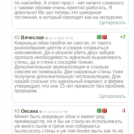
по наклейке. А ответ прост - нет ничего сложного,
с такими обоями очень приятно работать. Я
довольна! Мо зал теперь это шикарная
гостинная, в который приходят как на экскурсию.
Цитировать
+7
#2
Вячеслав
11.11.2015 15:35
Ковровые обои пройти не смогли, от такого
разнообразия цветов и узоров оторваться
невозможно. Да и решили убить двух зайцев:
пропала необходимость идеально выравнивать
стены, да и стена к соседям тонкая.
Дополнительная звукоизоляция в спальне
совсем не помешала. Две наружные стены тоже
получили дополнительную теплоизоляцию. Для
нашей спальни это идеальный вариант, а фирма
утверждает, что они 15 лет провесят без проблем,
проверим.
Цитировать
-1
#3
Оксана
27.12.2015 17:56
Может быть ковровые обои и имеют ряд
преимуществ, но я бы не стала их использовать,
уж много пыли и грязи они собирают,а
пылесосить стены и уж тем более мыть как то не