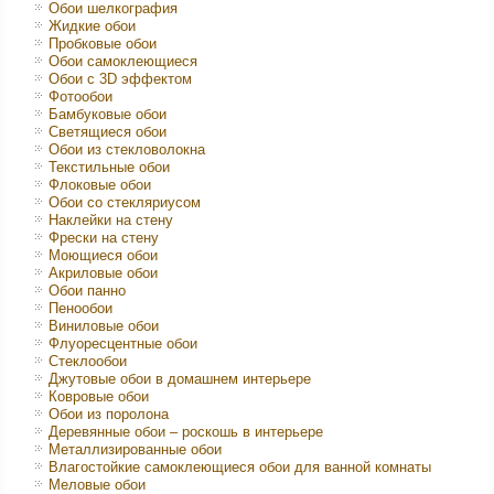
Обои шелкография
Жидкие обои
Пробковые обои
Обои самоклеющиеся
Обои с 3D эффектом
Фотообои
Бамбуковые обои
Светящиеся обои
Обои из стекловолокна
Текстильные обои
Флоковые обои
Обои со стекляриусом
Наклейки на стену
Фрески на стену
Моющиеся обои
Акриловые обои
Обои панно
Пенообои
Виниловые обои
Флуоресцентные обои
Стеклообои
Джутовые обои в домашнем интерьере
Ковровые обои
Обои из поролона
Деревянные обои – роскошь в интерьере
Металлизированные обои
Влагостойкие самоклеющиеся обои для ванной комнаты
Меловые обои