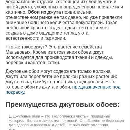
декоративной отделки, состоящей из слоя бумаги и
нитей джута, уложенных в определенном порядке или
хаотично.
Обои из джута
появились на
отечественном рынке не так давно, но уже привлекли
внимание большого количества покупателей. Такая
необычной красоты отделка для стен позволяет
создать в доме ощущение тепла, уюта,
естественности и гармонии.
Что же такое джут? Это растение семейства
Мальвовых. Кроме изготовления обоев, джут
используется для производства тканей и одежды,
веревок и канатов, сетки.
Джутовые обои могут содержать только волокна
джута или переплетение волокон разных растений:
джута, льна, бамбука, тростника, водорослей. Есть
готовые обои из джута и обои,
предназначенные под
покраску
.
Преимущества джутовых обоев:
Джутовые обои – это экологически чистый, природный
материал без синтетических примесей. Он абсолютно безопасен
для здоровья взрослых и детей, не вызывает аллергию.