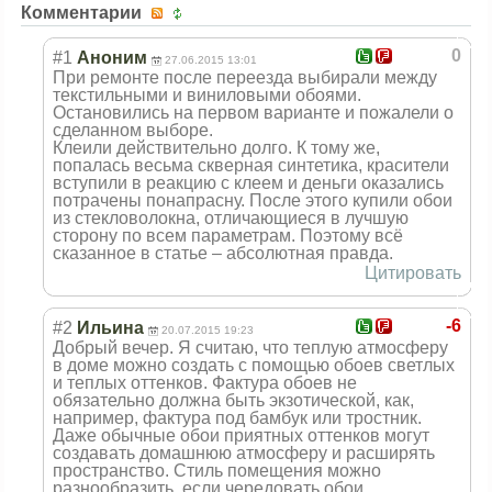
Комментарии
0
#1
Аноним
27.06.2015 13:01
При ремонте после переезда выбирали между
текстильными и виниловыми обоями.
Остановились на первом варианте и пожалели о
сделанном выборе.
Клеили действительно долго. К тому же,
попалась весьма скверная синтетика, красители
вступили в реакцию с клеем и деньги оказались
потрачены понапрасну. После этого купили обои
из стекловолокна, отличающиеся в лучшую
сторону по всем параметрам. Поэтому всё
сказанное в статье – абсолютная правда.
Цитировать
-6
#2
Ильина
20.07.2015 19:23
Добрый вечер. Я считаю, что теплую атмосферу
в доме можно создать с помощью обоев светлых
и теплых оттенков. Фактура обоев не
обязательно должна быть экзотической, как,
например, фактура под бамбук или тростник.
Даже обычные обои приятных оттенков могут
создавать домашнюю атмосферу и расширять
пространство. Стиль помещения можно
разнообразить, если чередовать обои