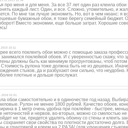
15.11.2015 12:58
я про меня и для меня. За все 37 лет один раз клеила обои 
онять каждый лист. Один, и все. Сложно, утомительно, и жал
ется. По мне так лучше экономить. Но, вот в чем нюанс: я в
дешевые бумажные обои, я тоже берегу семейный бюджет. О
борот! Вместо экономии, еще больше затрат. Хорошие совет
ись!
.2015 10:11
трее всего поклеить обои можно с помощью заказа профес
 занимался поклейкой обоев. И с уверенностью скажу, что 
Стены должны быть как минимум прогрунтованы, чтоб потом
. Стоимость рулона тоже должна быть не из дешевых. Иначе
ждения стыков, да и разбухают они сильно, что неудобно. 
 более плотные и дольше прослужат.
1.2016 01:01
ла обои самостоятельно и в одиночестве год назад. Выбир
ниловые. Рулон не менее 1800 рублей. Качество обоев, кон
ирина в 1 метр очень удобна при поклейке - быстрее, мень
 неточностей и нервов, во-вторых, можно со смелостью не 
пойдет не так, придется удалять обоину со стены и клеить за
ы сохраняет свои свойства по плотности достаточно долго. 
ны и грунтовкой и клеем на 2 РАЗА! (для улучшения стыков