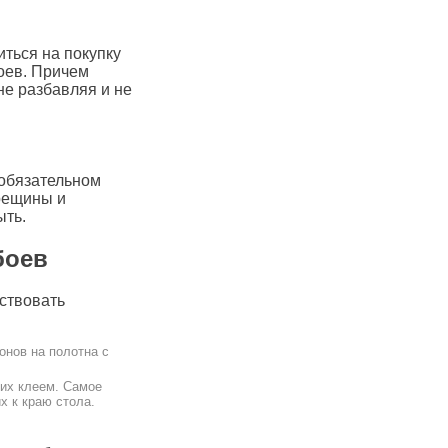
иться на покупку
оев. Причем
не разбавляя и не
 обязательном
трещины и
ыть.
боев
йствовать
онов на полотна с
 их клеем. Самое
х к краю стола.