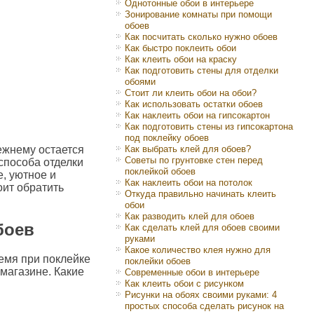
Однотонные обои в интерьере
Зонирование комнаты при помощи
обоев
Как посчитать сколько нужно обоев
Как быстро поклеить обои
Как клеить обои на краску
Как подготовить стены для отделки
обоями
Стоит ли клеить обои на обои?
Как использовать остатки обоев
Как наклеить обои на гипсокартон
Как подготовить стены из гипсокартона
под поклейку обоев
ежнему остается
Как выбрать клей для обоев?
Советы по грунтовке стен перед
способа отделки
поклейкой обоев
, уютное и
Как наклеить обои на потолок
оит обратить
Откуда правильно начинать клеить
обои
Как разводить клей для обоев
боев
Как сделать клей для обоев своими
руками
Какое количество клея нужно для
емя при поклейке
поклейки обоев
магазине. Какие
Современные обои в интерьере
Как клеить обои с рисунком
Рисунки на обоях своими руками: 4
простых способа сделать рисунок на