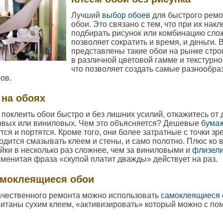
Лучший
выбор обоев
для быстрого ремо
обои. Это связано с тем, что при их нак
подбирать рисунок или комбинацию слож
позволяет сократить и время, и деньги. 
представлены такие обои на рынке стр
в различной цветовой гамме и текстурн
что позволяет создать самые разнообр
ров.
 на обоях
 поклеить обои быстро и без лишних усилий, откажитесь от
овых или виниловых. Чем это объясняется? Дешевые
бума
тся и портятся. Кроме того, они более затратные с точки з
ходится смазывать клеем и стены, и само полотно. Плюс ко 
йки в несколько раз сложнее, чем за виниловыми и
флизел
аменитая фраза «скупой платит дважды» действует на раз.
моклеящиеся обои
ачественного ремонта можно использовать
самоклеящиеся 
питаны сухим клеем, «активизировать» который можно с п