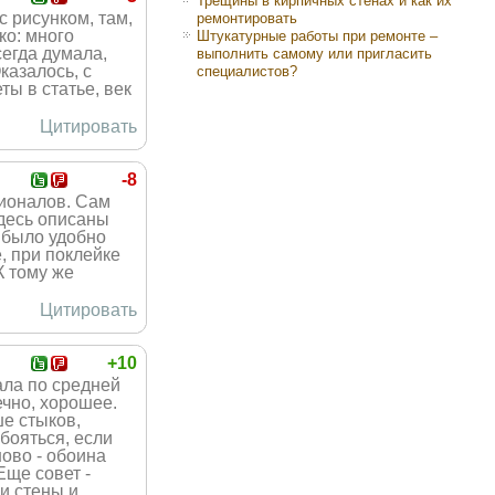
Трещины в кирпичных стенах и как их
с рисунком, там,
ремонтировать
ко: много
Штукатурные работы при ремонте –
сегда думала,
выполнить самому или пригласить
казалось, с
специалистов?
ы в статье, век
Цитировать
-8
сионалов. Сам
здесь описаны
 было удобно
, при поклейке
К тому же
Цитировать
+10
ала по средней
ечно, хорошее.
ше стыков,
бояться, если
ново - обоина
Еще совет -
ки стены и