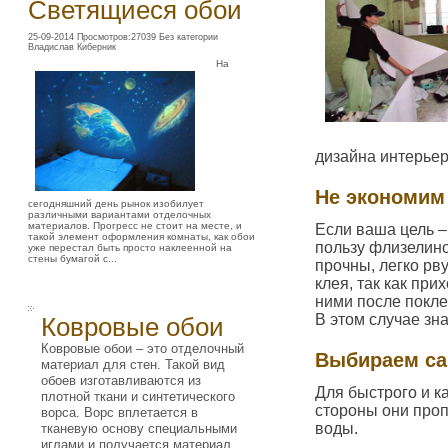
Светящиеся обои
25-09-2014 Просмотров:27039 Без категории
Владислав Киберник
На
дизайна интерье
Не экономим
сегодняшний день рынок изобилует
различными вариантами отделочных
материалов. Прогресс не стоит на месте, и
Если ваша цель –
такой элемент оформления комнаты, как обои
пользу флизелин
уже перестал быть просто наклеенной на
стены бумагой с...
прочны, легко рву
клея, так как при
ними после покле
В этом случае зн
Ковровые обои
Ковровые обои – это отделочный
Выбираем са
материал для стен. Такой вид
обоев изготавливаются из
Для быстрого и к
плотной ткани и синтетического
стороны они про
ворса. Ворс вплетается в
воды.
тканевую основу специальными
иглами и получается материал,