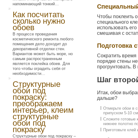
напоминающий тонкий…
Специальный
Как посчитать
Чтобы поклеить об
сколько нужно
специального кле
обоев
использовать его
смешивая с остат
В процессе проведения
косметического ремонта любого
помещения дело доходит до
Подготовка с
декоративной отделки стен.
Вариантов может быть море, но
Сократить время 
самым распространенным
порядке стены не
является поклейка обоев. Для
прогрунтовать. В
того чтобы оградить себя от
необходимости…
Шаг второ
Структурные
обои под
Итак, обои выбра
покраску:
дальше?
преображаем
интерьер, клеим
Отмерьте обои в с
припуском 5-10 см
структурные
Сложите готовые к
обои под
нижнее полотно по
покраску
Приготовьте клей 
Структурные обои под покраску –