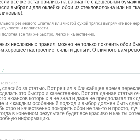
 если все же остановились на варианте с дешевыми бумаж
 если выбрали для оклейки обои из стекловолокна или на тк
елиновые).
льного резинового шпателя или чистой сухой тряпки выпрямите все нер
ыпуклости и волнистости.
полотна все так же быстро, легко и качественно.
ких несложных правил, можно не только поклеить обои быст
ом хорошее настроение, силы и деньги. Отличного вам ремо
.2015 14:55
, спасибо за статью. Вот решил в ближайщее время перекле
сделать это быстро и качественно. Вот эта данная статья о
го нюансов которых я не знал и даже не предполагал так с
е и к каждым особенный подход и выбор должен быть сдел
ыстро и качественно покорить обои не так-то и просто, лу
тогда в конечном результате будет все красиво и как ты хот
дробную информацию.