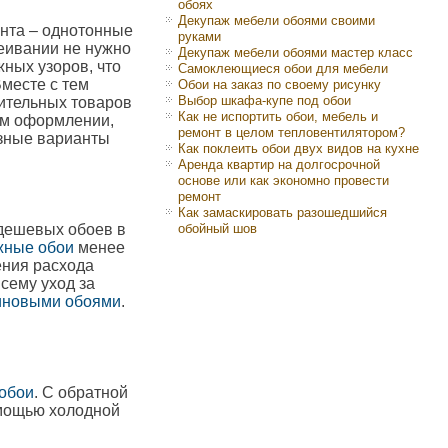
обоях
Декупаж мебели обоями своими
нта – однотонные
руками
леивании не нужно
Декупаж мебели обоями мастер класс
ных узоров, что
Самоклеющиеся обои для мебели
Вместе с тем
Обои на заказ по своему рисунку
Выбор шкафа-купе под обои
оительных товаров
Как не испортить обои, мебель и
ом оформлении,
ремонт в целом тепловентилятором?
азные варианты
Как поклеить обои двух видов на кухне
Аренда квартир на долгосрочной
основе или как экономно провести
ремонт
Как замаскировать разошедшийся
 дешевых обоев в
обойный шов
жные обои
менее
рения расхода
всему уход за
иновыми обоями
.
обои
. С обратной
омощью холодной