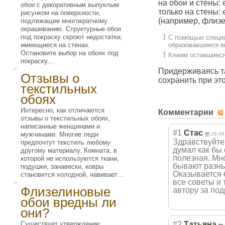
на обои и стены:
обои с декоративным выпуклым
только на стены:
рисунком на поверхности,
(например, флиз
подлежащие многократному
окрашиванию. Структурные обои
под покраску скроют недостатки,
С помощью специа
имеющиеся на стенах.
образовавшиеся в
Остановите выбор на обоях под
Клеим оставшиеся 
покраску,…
Придерживаясь та
Отзывы о
сохранить при эт
текстильных
обоях
Интересно, как отличаются
Комментарии
отзывы о текстильных обоях,
написанные женщинами и
#1
Стас
мужчинами. Многие леди
29.06
Здравствуйте
предпочтут текстиль любому
думал как бы 
другому материалу. Комната, в
полезная. Мно
которой не используются ткани,
бывают разны
подушки, занавески, ковры
Оказывается б
становится холодной, навивает…
все советы и 
Флизелиновые
автору за по
обои вредны ли
они?
Существует утверждение:
#2
Татьяна