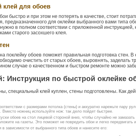
 клей для обоев
ои быстро и при этом не потерять в качестве, стоит потрат
я, предназначенного для оклейки выбранного вами типа об
 нужно в полном соответствии с приложенной инструкцией, 
ками старого засохшего клея.
тен
на поклейку обоев поможет правильная подготовка стен. В
обходимо очистить от старых обоев, выровнять, заделать 
 ином случае о качественном и быстром ремонте можно заб
й: Инструкция по быстрой оклейке о
ны, специальный клей куплен, стены подготовлены. Как де
оответствии с размерами потолка (стены) и аккуратно нарежьте пару рул
. Вместо ножниц используйте нож: так дело пойдет быстрее.
уски обоев на стол лицевой стороной вниз, чтобы случайно не замазать
ложите на газеты. Это поможет не повредить обои и легко передвигать и
и в зависимости от выбранного типа обоев и нанесите его: