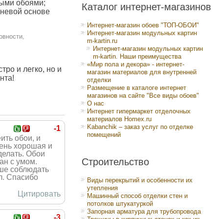
ными обоями;
Каталог интернет-магазинов
аневой основе
Интернет-магазин обоев "ТОП-ОБОИ"
Интернет-магазин модульных картин
овности,
m-kartin.ru
Интернет-магазин модульных картин
m-kartin. Наши преимущества
«Мир пола и декора» - интернет-
ро и легко, но и
магазин материалов для внутренней
нта!
отделки
Размещение в каталоге интернет
магазинов на сайте "Все виды обоев"
О нас
Интернет гипермаркет отделочных
материалов Homex.ru
Kabanchik – заказ услуг по отделке
-1
помещений
ить обои, и
чень хорошая и
делать. Обои
Строительство
ан с умом.
чше соблюдать
ел. Спасибо
Виды перекрытий и особенности их
утепления
Цитировать
Машинный способ отделки стен и
потолков штукатуркой
Запорная арматура для трубопровода
-3