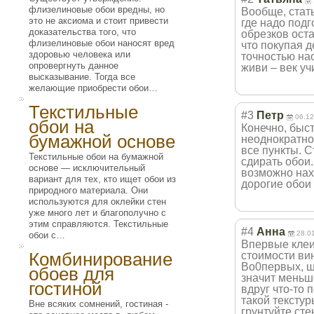
флизелиновые обои вредны, но
Вообще, стать
это не аксиома и стоит привести
где надо подг
доказательства того, что
обрезков оста
флизелиновые обои наносят вред
что покупая 
здоровью человека или
точностью нао
опровергнуть данное
живи – век уч
высказывание. Тогда все
желающие приобрести обои…
Текстильные
#3
Петр
06.12
обои на
Конечно, быс
бумажной основе
неоднократно
все пункты. 
Текстильные обои на бумажной
сдирать обои
основе — исключительный
возможно нахо
вариант для тех, кто ищет обои из
дорогие обои
природного материала. Они
используются для оклейки стен
уже много лет и благополучно с
этим справляются. Текстильные
#4
Анна
28.0
обои с…
Впервые клеи
Комбинирование
стоимости ви
Во0первых, ш
обоев для
значит меньше
гостиной
вдруг что-то 
такой текстур
Вне всяких сомнений, гостиная -
грунтуйте сте