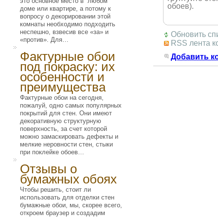
это основное место в любом
обоев).
доме или квартире, а потому к
вопросу о декорировании этой
комнаты необходимо подходить
неспешно, взвесив все «за» и
Обновить сп
«против». Для…
RSS лента к
Фактурные обои
Добавить к
под покраску: их
особенности и
преимущества
Фактурные обои на сегодня,
пожалуй, одно самых популярных
покрытий для стен. Они имеют
декоративную структурную
поверхность, за счет которой
можно замаскировать дефекты и
мелкие неровности стен, стыки
при поклейке обоев…
Отзывы о
бумажных обоях
Чтобы решить, стоит ли
использовать для отделки стен
бумажные обои, мы, скорее всего,
откроем браузер и создадим