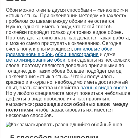
Обои можно клеить двумя способами – «внахлест» и
«стык в стык». При оклеивании методом «внахлест»
пробелом со швами между обоями не остается.
Нужно, однако, иметь в виду, что такой способ
поклейки подойдет только для тонких видов обоев.
Поэтому достаточно знать, как делается такая работа,
и можно смело приступать к оклеиванию. Сегодня
очень популярны моющиеся,
виниловые обои
,
флизелиновые обои
,
обои шелкография
и даже
металлизированные обои
, они сделаны из нескольких
слоев, поэтому являются довольно приличными по
толщине, для таких обоев больше подойдет метод
наклеивания «стык в стык». Чтобы получилось
красиво и аккуратно, необходимо иметь достаточный
опыт, знать качества и свойства
разных видов обоев
.
Но у любого специалиста могут появиться небольшие
дефекты в виде пробелов или, как правильно
выразиться:
разошедшихся обойных швов между
полотнами
, чтобы замаскировать их, имеется
несколько способов.
5 способов маскировки