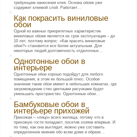
требующем нанесения клея. Основа обоев уже
содержит клеевой слой. Работает…
Как покрасить виниловые
обои
Одной из важных приоритетных характеристик
виниловых обоев является их срок эксплуатации – до
10 лет, поэтому вопрос: «Как красить виниловые
обои?» становится все более актуальным. Для
некоторых людей долговечность отделочных…
Однотонные обои в
интерьере
Однотонные обои хорошо подойдут для любого
помещения, в этом их большой плюс. Особое
значение такие обои имеют в небольших комнатах, где
загромождение стен цветными рисунками будет
уменьшать пространство. Однотонные обои…
Бамбуковые обои в
интерьере прихожей
Прихожая – «лицо» всего жилища, потому что в
прихожую гости попадают, посетив хозяев впервые. И
по тому, как она выглядит, можно уже составить
определенное мнение обо всем доме и образе…