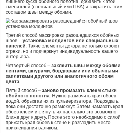
лишнего куска обойного полотна, добавить к этой
смеси клей (специальный или ПВА) и закрасить этим
составом швы между обоями.
Третий способ маскировки разошедшихся обойных
швов –
установка молдингов или специальных
панелей
. Такие элементы декора не только скроют
огрехи, но и подчеркнут индивидуальность вашего
интерьера.
Четвертый способ –
заклеить швы между обоями
лентами, шнурами, бордюрами или обычными
заплатками другого или аналогичного обоям
цвета
.
Пятый способ –
заново промазать клеем стыки
обойного полотна
. Нужно размочить края обоев
водой, обрызгав их из пульверизатора. Подождать,
пока они достаточно размокнут. Затем намазать края
обоев клеем и стянуть их насколько это возможно
ближе друг к другу. После этого необходимо с силой
прижать края обоев к стене и разгладить место
приклеивания валиком.