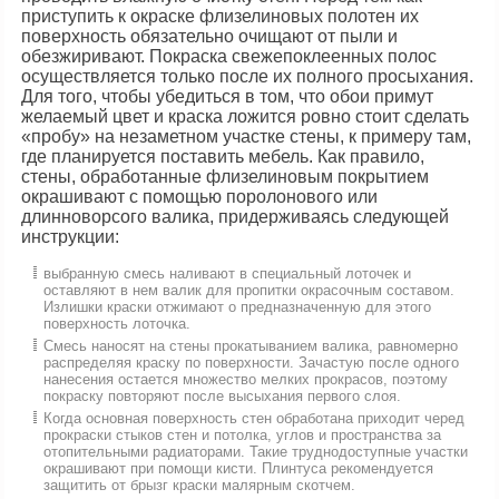
приступить к окраске флизелиновых полотен их
поверхность обязательно очищают от пыли и
обезжиривают. Покраска свежепоклеенных полос
осуществляется только после их полного просыхания.
Для того, чтобы убедиться в том, что обои примут
желаемый цвет и краска ложится ровно стоит сделать
«пробу» на незаметном участке стены, к примеру там,
где планируется поставить мебель. Как правило,
стены, обработанные флизелиновым покрытием
окрашивают с помощью поролонового или
длинноворсого валика, придерживаясь следующей
инструкции:
выбранную смесь наливают в специальный лоточек и
оставляют в нем валик для пропитки окрасочным составом.
Излишки краски отжимают о предназначенную для этого
поверхность лоточка.
Смесь наносят на стены прокатыванием валика, равномерно
распределяя краску по поверхности. Зачастую после одного
нанесения остается множество мелких прокрасов, поэтому
покраску повторяют после высыхания первого слоя.
Когда основная поверхность стен обработана приходит черед
прокраски стыков стен и потолка, углов и пространства за
отопительными радиаторами. Такие труднодоступные участки
окрашивают при помощи кисти. Плинтуса рекомендуется
защитить от брызг краски малярным скотчем.