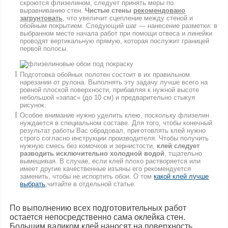
скроются флизелином, следует принять меры по
выравниванию стен.
Чистые стены
рекомендовано
загрунтовать
, что увеличит сцепление между стеной и
обойным покрытием. Следующий шаг — нанесение разметки: в
выбранном месте начала работ при помощи отвеса и линейки
проводят вертикальную прямую, которая послужит границей
первой полосы.
Подготовка обойных полотен состоит в их правильном
нарезании от рулона. Выполнять эту задачу лучше всего на
ровной плоской поверхности, прибавляя к нужной высоте
небольшой «запас» (до 10 см) и предварительно стыкуя
рисунок.
Особое внимание нужно уделить клею, поскольку флизелин
нуждается в специальном составе. Для того, чтобы конечный
результат работы Вас обрадовал, приготовлять клей нужно
строго согласно инструкции производителя. Чтобы получить
нужную смесь без комочков и зернистости,
клей следует
разводить исключительно холодной водой
, тщательно
вымешивая. В случае, если клей плохо растворяется или
имеет другие качественные изъяны его рекомендуется
заменить, чтобы не испортить обои. О том
какой клей лучше
выбрать
,читайте в отдельной статье.
По выполнению всех подготовительных работ
остается непосредственно сама оклейка стен.
Большим валиком клей наносят на поверхность