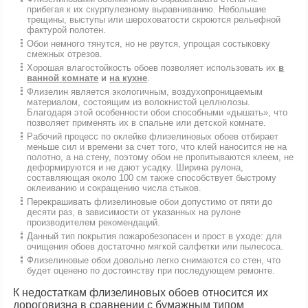
прибегая к их скурпулезному выравниванию. Небольшие
трещины, выступы или шероховатости скроются рельефной
фактурой полотен.
Обои немного тянутся, но не рвутся, упрощая состыковку
смежных отрезов.
Хорошая влагостойкость обоев позволяет использовать их
в
ванной комнате
и
на кухне
.
Флизелин является экологичным, воздухопроницаемым
материалом, состоящим из волокнистой целлюлозы.
Благодаря этой особенности обои способными «дышать», что
позволяет применять их в спальне или детской комнате.
Рабочий процесс по оклейке флизелиновых обоев отбирает
меньше сил и времени за счет того, что клей наносится не на
полотно, а на стену, поэтому обои не пропитываются клеем, не
деформируются и не дают усадку. Ширина рулона,
составляющая около 100 см также способствует быстрому
оклеиванию и сокращению числа стыков.
Перекрашивать флизелиновые обои допустимо от пяти до
десяти раз, в зависимости от указанных на рулоне
производителем рекомендаций.
Данный тип покрытия пожаробезопасен и прост в уходе: для
очищения обоев достаточно мягкой салфетки или пылесоса.
Флизелиновые обои довольно легко снимаются со стен, что
будет оценено по достоинству при последующем ремонте.
К недостаткам флизелиновых обоев относится их
дороговизна в сравнении с бумажным типом