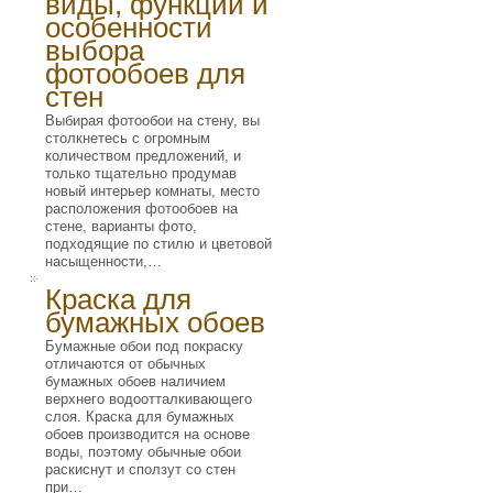
виды, функции и
особенности
выбора
фотообоев для
стен
Выбирая фотообои на стену, вы
столкнетесь с огромным
количеством предложений, и
только тщательно продумав
новый интерьер комнаты, место
расположения фотообоев на
стене, варианты фото,
подходящие по стилю и цветовой
насыщенности,…
Краска для
бумажных обоев
Бумажные обои под покраску
отличаются от обычных
бумажных обоев наличием
верхнего водоотталкивающего
слоя. Краска для бумажных
обоев производится на основе
воды, поэтому обычные обои
раскиснут и сползут со стен
при…