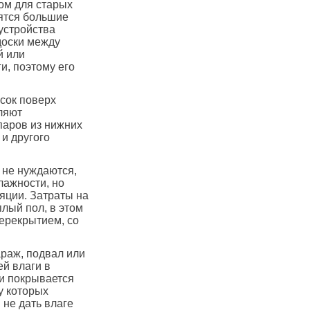
ом для старых
вятся большие
устройства
доски между
й или
и, поэтому его
сок поверх
ляют
аров из нижних
 и другого
 не нуждаются,
лажности, но
яции. Затраты на
лый пол, в этом
перекрытием, со
араж, подвал или
ей влаги в
 и покрывается
у которых
не дать влаге