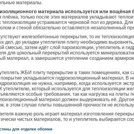
тельные материалы.
изоляционного материала используется или вощёная 
 плёнка, только после этих материалов укладывают тепло
 теплоизоляции устраивается черновой пол из дерева. Для
олом и стеной обязательно оставляется незаполненный пр
сутствуют железобетонные перекрытия, то их теплоизоляция
х дел, до укладки утеплителя плиту необходимо выровнять
й смесью, затем идёт слой пароизоляции, утеплитель и гид
теля для цокольный перекрытий используется минераловат
ый материал, а завершается утепление созданием армиров
утеплять ЖБИ плиту перекрытие в таких помещениях, как са
 покрытие укладывается гидроизоляционный материал. В н
идроизоляция не нужна, например, когда используется экс
К утеплителю, который используется для теплоизоляции ж
ъявляются особые требования, так как нагрузка на плиты 
плоизоляционный материал должен выдерживать её. Другое 
м, в этом случае плиты повышенной прочности не использу
ителя важную роль играет материал изготовления перекры
гически чистых материалов, то и утеплитель выбирается со
 стены для отделки обоями