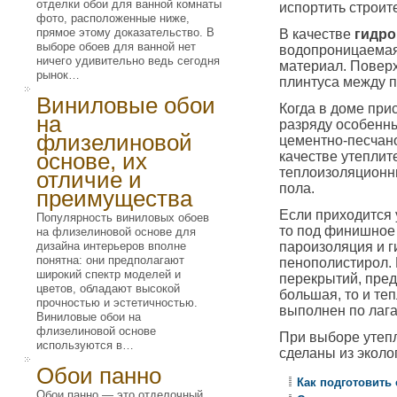
отделки обои для ванной комнаты
испортить строи
фото, расположенные ниже,
прямое этому доказательство. В
В качестве
гидро
выборе обоев для ванной нет
водопроницаемая
ничего удивительно ведь сегодня
материал. Поверх
рынок…
плинтуса между п
Виниловые обои
Когда в доме при
на
разряду особенны
флизелиновой
цементно-песчано
основе, их
качестве утепли
теплоизоляционн
отличие и
пола.
преимущества
Если приходится 
Популярность виниловых обоев
то под финишное
на флизелиновой основе для
дизайна интерьеров вполне
пароизоляция и г
понятна: они предполагают
пенополистирол. 
широкий спектр моделей и
перекрытий, пред
цветов, обладают высокой
большая, то и те
прочностью и эстетичностью.
выполнен по лага
Виниловые обои на
флизелиновой основе
При выборе утепл
используются в…
сделаны из эколо
Обои панно
Как подготовить
Обои панно — это отделочный