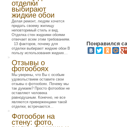
отделки
выбирают
жидкие обои
Делая ремонт, людям хочется
придать своему жилищу
неповторимый стиль и вид.
Отделка стен жидкими обоями
отвечает всем этим требованиям.
Понравился са
13 факторов, почему для
отделки выбирают жидкие обои В
пользу использования жидких…
Отзывы о
фотообоях
Мы уверены, что Вы с особым
удовольствием оставите свои
отзывы о фотообоях. Почему мы
так думаем? Просто фотообои не
оставляют человека
равнодушным. Конечно, не все
являются приверженцами такой
отделки, встречаются…
Фотообои на
стену: фото,