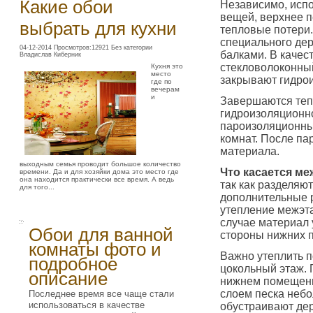
Какие обои
Независимо, испо
вещей, верхнее п
выбрать для кухни
тепловые потери
специального дер
04-12-2014 Просмотров:12921 Без категории
балками. В качес
Владислав Киберник
стекловолоконный
Кухня это
место
закрывают гидро
где по
вечерам
и
Завершаются теп
гидроизоляционно
пароизоляционны
комнат. После па
материала.
выходным семья проводит большое количество
Что касается м
времени. Да и для хозяйки дома это место где
она находится практически все время. А ведь
так как разделяю
для того...
дополнительные 
утепление межэта
случае материал 
Обои для ванной
стороны нижних 
комнаты фото и
Важно утеплить п
подробное
цокольный этаж. 
описание
нижнем помещении
слоем песка небо
Последнее время все чаще стали
использоваться в качестве
обустраивают дер