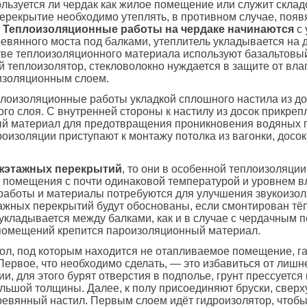
льзуется ли чердак как жилое помещение или служит склад
ерекрытие необходимо утеплять, в противном случае, поя
.
Теплоизоляционные работы на чердаке начинаются
с 
евянного моста под балками, утеплитель укладывается на 
тве теплоизоляционного материала используют базальтовы
 теплоизолятор, стекловолокно нуждается в защите от влаг
изоляционным слоем.
лоизоляционные работы укладкой сплошного настила из до
го слоя. С внутренней стороны к настилу из досок прикреп
й материал для предотвращения проникновения водяных п
роизоляции приступают к монтажу потолка из вагонки, досок
ежэтажных перекрытий
, то они в особенной теплоизоляции
т помещения с почти одинаковой температурой и уровнем в
работы и материалы потребуются для улучшения звукоизол
жных перекрытий будут обоснованы, если смонтирован тёп
укладывается между балками, как и в случае с чердачным 
помещений крепится пароизоляционный материал.
ол, под которым находится не отапливаемое помещение, г
Первое, что необходимо сделать, — это избавиться от лишн
, для этого бурят отверстия в подполье, грунт прессуется
льшой толщины. Далее, к полу присоединяют бруски, сверх
евянный настил. Первым слоем идёт гидроизолятор, чтобы 