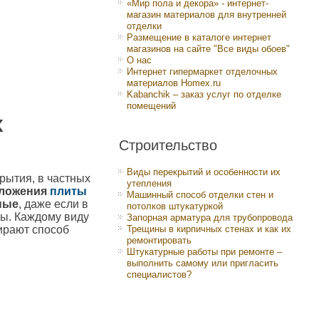
«Мир пола и декора» - интернет-
магазин материалов для внутренней
отделки
Размещение в каталоге интернет
магазинов на сайте "Все виды обоев"
О нас
Интернет гипермаркет отделочных
материалов Homex.ru
Kabanchik – заказ услуг по отделке
помещений
х
Строительство
Виды перекрытий и особенности их
рытия, в частных
утепления
оложения
плиты
Машинный способ отделки стен и
ные
, даже если в
потолков штукатуркой
ты. Каждому виду
Запорная арматура для трубопровода
ирают способ
Трещины в кирпичных стенах и как их
ремонтировать
Штукатурные работы при ремонте –
выполнить самому или пригласить
специалистов?