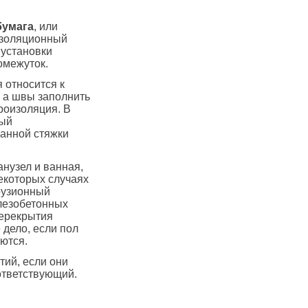
бумага
, или
изоляционный
 установки
омежуток.
 относится к
, а швы заполнить
роизоляция. В
ный
анной стяжки
нузел и ванная,
екоторых случаях
трузионный
елезобетонных
перекрытия
дело, если пол
ются.
тий, если они
ответствующий.