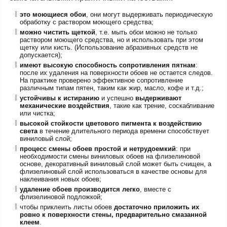
это
моющиеся обои
, они могут выдерживать периодическую
обработку с раствором моющего средства;
можно чистить щеткой
, т.е. мыть обои можно не только
раствором моющего средства, но и использовать при этом
щетку или кисть. (Использование абразивных средств не
допускается);
имеют высокую способность сопротивления пятнам
:
после их удаления на поверхности обоев не остается следов.
На практике проверено эффективное сопротивление
различным типам пятен, таким как жир, масло, кофе и т.д.;
устойчивы к истиранию
и успешно
выдерживают
механические воздействия
, такие как трение, соскабливание
или чистка;
высокой стойкости цветового пигмента к воздействию
света
в течение длительного периода времени способствует
виниловый слой;
процесс смены обоев простой и нетрудоемкий
: при
необходимости смены виниловых обоев на флизелиновой
основе, декоративный виниловый слой может быть счищен, а
флизелиновый слой использоваться в качестве основы для
наклеивания новых обоев;
удаление обоев производится легко
, вместе с
флизелиновой подложкой;
чтобы приклеить листы обоев
достаточно приложить их
ровно к поверхности стены, предварительно смазанной
клеем
.