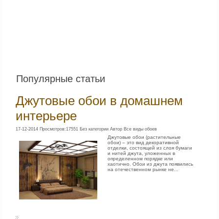
Популярные статьи
Джутовые обои в домашнем
интерьере
17-12-2014 Просмотров:17551 Без категории Автор Все виды обоев
Джутовые обои (растительные
обои) – это вид декоративной
отделки, состоящей из слоя бумаги
и нитей джута, уложенных в
определенном порядке или
хаотично. Обои из джута появились
на отечественном рынке не...