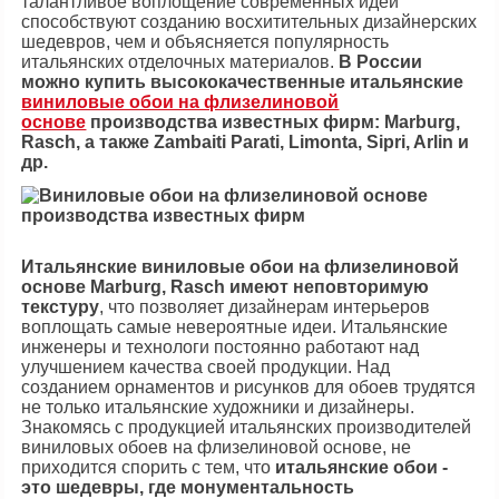
талантливое воплощение современных идей
способствуют созданию восхитительных дизайнерских
шедевров, чем и объясняется популярность
итальянских отделочных материалов.
В России
можно купить высококачественные итальянские
виниловые обои на флизелиновой
основе
производства известных фирм: Marburg,
Rasch, а также Zambaiti Parati, Limonta, Sipri, Arlin и
др.
Итальянские виниловые обои на флизелиновой
основе Marburg, Rasch имеют неповторимую
текстуру
, что позволяет дизайнерам интерьеров
воплощать самые невероятные идеи. Итальянские
инженеры и технологи постоянно работают над
улучшением качества своей продукции. Над
созданием орнаментов и рисунков для обоев трудятся
не только итальянские художники и дизайнеры.
Знакомясь с продукцией итальянских производителей
виниловых обоев на флизелиновой основе, не
приходится спорить с тем, что
итальянские обои -
это шедевры, где монументальность