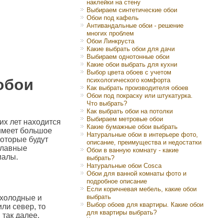
наклейки на стену
Выбираем синтетические обои
Обои под кафель
Антивандальные обои - решение
многих проблем
Обои Линкруста
Какие выбрать обои для дачи
Выбираем однотонные обои
Какие обои выбрать для кухни
Выбор цвета обоев с учетом
обои
психологического комфорта
Как выбрать производителя обоев
Обои под покраску или штукатурка.
Что выбрать?
Как выбрать обои на потолки
Выбираем метровые обои
их лет находится
Какие бумажные обои выбрать
меет большое
Натуральные обои в интерьере фото,
 которые будут
описание, преимущества и недостатки
главные
Обои в ванную комнату - какие
иалы.
выбрать?
Натуральные обои Cosca
Обои для ванной комнаты фото и
подробное описание
Если коричневая мебель, какие обои
выбрать
 холодные и
Выбор обоев для квартиры. Какие обои
ли север, то
для квартиры выбрать?
 так далее.