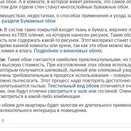
е обои. А в комнате, в которой живет ребенок, это самое 
том для отдели стен станут многослойные бумажные обои.
муществах, недостатках, о способах применения и ухода 
в разделе Бумажные обои
и
. В состав таких покрытий входит ткань и бумага, верхнее
ено из ПВХ пленки, на которую нанесен рисунок. Такие обо
сть или содержать какой-то рисунок. Этот материал станет
делки ванной комнаты или кухни, так как эти обои можно мы
химия и влага.
Подробнее о виниловых обоях
.
ои
. Такие обои считаются наиболее привлекательными, но 
 высокую стоимость. При изготовлении этих обоев исполь
 которым получается шелковый, льняной или хлопковый узор
очень требовательным в процессе использования – поверхн
можно пылесосить. Этот процесс надо повторять достаточно ч
пропитывается пылью.
Текстильный вид обоев
отличается о
, они будут отлично смотреться в зале или гостиной. Оче
 смотреться в какой-либо комбинации.
обоев для квартиры будет залогом их длительного примен
влекательного интерьера в помещении.