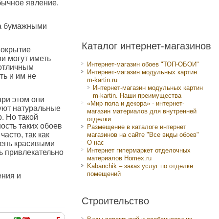
обычное явление.
за бумажными
Каталог интернет-магазинов
 покрытие
и могут иметь
Интернет-магазин обоев "ТОП-ОБОИ"
 отличным
Интернет-магазин модульных картин
ть и им не
m-kartin.ru
Интернет-магазин модульных картин
m-kartin. Наши преимущества
при этом они
«Мир пола и декора» - интернет-
зуют натуральные
магазин материалов для внутренней
. Но такой
отделки
ость таких обоев
Размещение в каталоге интернет
асто, так как
магазинов на сайте "Все виды обоев"
О нас
чень красивыми
Интернет гипермаркет отделочных
нь привлекательно
материалов Homex.ru
Kabanchik – заказ услуг по отделке
помещений
ения и
Строительство