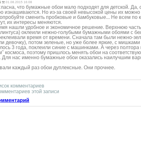
а
01.08.2015 16:08
гласна, что бумажные обои мало подходят для детской. Да,
ро изнашиваются. Но из-за своей невысокой цены их можно
опробуйте сменить пробковые и бамбуковые... Не всем по к
тут, их интересы меняются.
емя нашли удобное и экономичное решение. Верхнюю часть
 плинтуса) оклеили нежно-голубыми бумажными обоями с б
еклеивали время от времени. Сначала там были нежно-зел
и девочку), потом зеленые, но уже более яркие, с мишками 
ось 3 года, поклеили синие с машинками. А через полтора 
м" космоса, поэтому пришлось менять обои на соответству
. Для нас именно бумажные обои оказались наилучшим вар
вали каждый раз обои дуплексные. Они прочнее.
исок комментариев
омментариев этой записи
омментарий