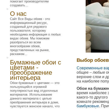
помогает производителям
создавать…
О нас
Сайт Все Виды обоев - это
информационный ресурс,
созданный для рядового
пользователя, которому
необходима информация о любых
видах обоев. Мы поможем
разобраться во всем
многообразии обоев,
представленных на рынке,
раскажем…
Выбор обоев
Бумажные обои с
цветами -
Современные ва
преображение
общее – любые об
интерьера
верхние слои и д
на наиболее поп
Обои бумажные с цветами — это
пользующийся огромной
Обои на бумажн
популярностью вид отделочных
время наиболее э
материалов. Использование
какого-то другог
данного материала с целью
комнате рекомен
преображения интерьера в доме,
бамбуковые
. При
чувствуется женское начало, что