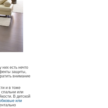
 них есть нечто
ффекты защиты,
братить внимание
ти и в тоже
 спальни или
йкости. В детской
обковые или
ментально