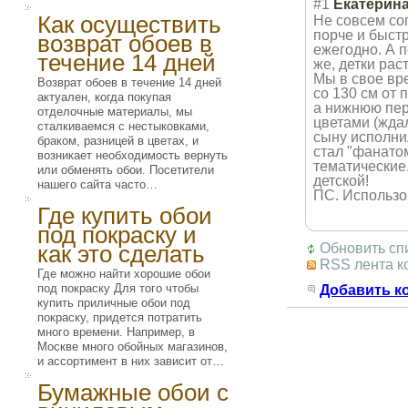
#1
Екатерин
Как осуществить
Не совсем со
порче и быст
возврат обоев в
ежегодно. А п
течение 14 дней
же, детки рас
Мы в свое вр
Возврат обоев в течение 14 дней
со 130 см от
актуален, когда покупая
а нижнюю пер
отделочные материалы, мы
цветами (ждал
сталкиваемся с нестыковками,
сыну исполнил
браком, разницей в цветах, и
стал "фанато
возникает необходимость вернуть
тематические
или обменять обои. Посетители
детской!
нашего сайта часто…
ПС. Использо
Где купить обои
под покраску и
как это сделать
Обновить сп
RSS лента к
Где можно найти хорошие обои
под покраску Для того чтобы
Добавить к
купить приличные обои под
покраску, придется потратить
много времени. Например, в
Москве много обойных магазинов,
и ассортимент в них зависит от…
Бумажные обои с