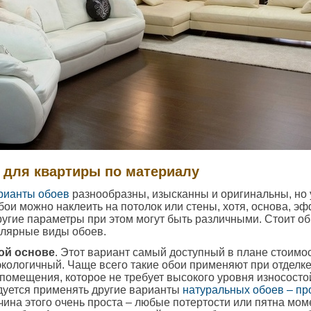
 для квартиры по материалу
рианты обоев
разнообразны, изысканны и оригинальны, но у
ои можно наклеить на потолок или стены, хотя, основа, э
ругие параметры при этом могут быть различными. Стоит о
улярные виды обоев.
ой основе
. Этот вариант самый доступный в плане стоимос
кологичный. Чаще всего такие обои применяют при отделке
о помещения, которое не требует высокого уровня износосто
дуется применять другие варианты
натуральных обоев – пр
чина этого очень проста – любые потертости или пятна мо