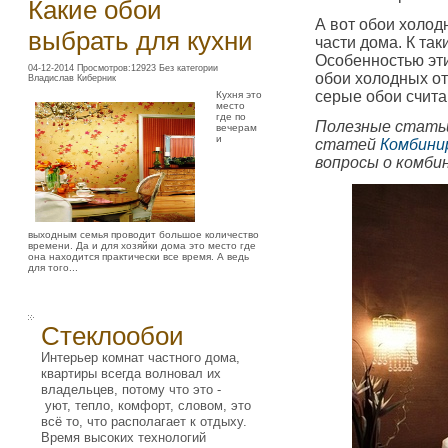
Какие обои
А вот обои холод
выбрать для кухни
части дома. К та
Особенностью эти
04-12-2014 Просмотров:12923 Без категории
обои холодных от
Владислав Киберник
серые обои счита
Кухня это
место
где по
Полезные статьи
вечерам
и
статей
Комбини
вопросы о комбин
выходным семья проводит большое количество
времени. Да и для хозяйки дома это место где
она находится практически все время. А ведь
для того...
Стеклообои
Интерьер комнат частного дома,
квартиры всегда волновал их
владельцев, потому что это -
уют, тепло, комфорт, словом, это
всё то, что располагает к отдыху.
Время высоких технологий