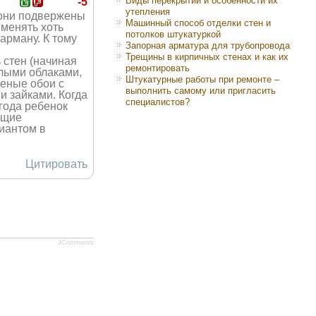
Виды перекрытий и особенности их
-5
утепления
 они подвержены
Машинный способ отделки стен и
 менять хоть
потолков штукатуркой
арману. К тому
Запорная арматура для трубопровода
Трещины в кирпичных стенах и как их
 стен (начиная
ремонтировать
елыми облаками,
Штукатурные работы при ремонте –
еные обои с
выполнить самому или пригласить
и зайками. Когда
специалистов?
года ребенок
ющие
иантом в
Цитировать
JComments