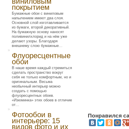
виниловым
покрытием
Бумажные обои с виниловым
напылением имеют два слоя.
Основной слой изготавливается
из бумаги, второй декоративный.
На бумажную основу наносят
поливинилхлорид и на нём уже
делают узоры. Благодаря
внешнему слою бумажные…
Флуоресцентные
обои
В наше время каждый стремиться
сделать пространство вокруг
себя не только комфортным, но и
оригинальным. Весьма
необычный интерьер можно
создать с помощью
флуоресцентных обоев.
«Изюминка» этих обоев в отличие
от…
Фотообои в
Понравился са
интерьере: 15
видов фото и их