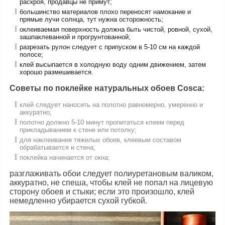
раскроя, продавцы не примут;
большинство материалов плохо переносят намокание и
прямые лучи солнца, тут нужна осторожность;
оклеиваемая поверхность должна быть чистой, ровной, сухой,
зашпаклеванной и прогрунтованной;
разрезать рулон следует с припуском в 5-10 см на каждой
полосе;
клей высыпается в холодную воду одним движением, затем
хорошо размешивается.
Советы по поклейке натуральных обоев Сosca:
клей следует наносить на полотно равномерно, умеренно и
аккуратно;
полотно должно 5-10 минут пропитаться клеем перед
прикладыванием к стене или потолку;
для наклеивания тяжелых обоев, клеевым составом
обрабатывается и стена;
поклейка начинается от окна;
разглаживать обои следует полиуретановым валиком,
аккуратно, не спеша, чтобы клей не попал на лицевую
сторону обоев и стыки; если это произошло, клей
немедленно убирается сухой губкой.