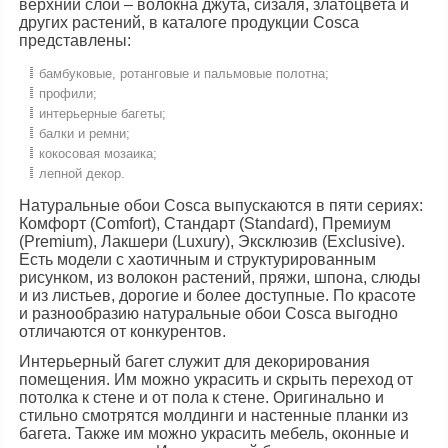
верхний слой – волокна джута, сизаля, златоцвета и
других растений, в каталоге продукции Сosca
представлены:
бамбуковые, ротанговые и пальмовые полотна;
профили;
интерьерные багеты;
балки и ремни;
кокосовая мозаика;
лепной декор.
Натуральные обои Сosca выпускаются в пяти сериях:
Комфорт (Comfort), Стандарт (Standard), Премиум
(Premium), Лакшери (Luxury), Эксклюзив (Exclusive).
Есть модели с хаотичным и структурированным
рисунком, из волокон растений, пряжи, шпона, слюды
и из листьев, дорогие и более доступные. По красоте
и разнообразию натуральные обои Сosca выгодно
отличаются от конкурентов.
Интерьерный багет служит для декорирования
помещения. Им можно украсить и скрыть переход от
потолка к стене и от пола к стене. Оригинально и
стильно смотрятся молдинги и настенные планки из
багета. Также им можно украсить мебель, оконные и