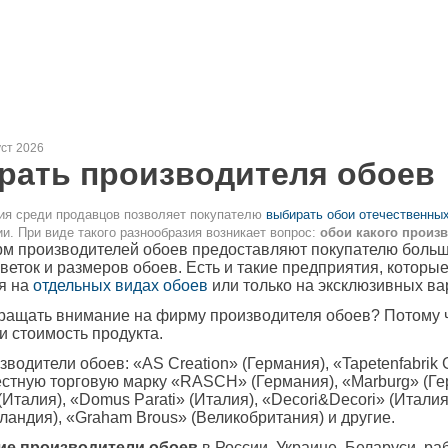
уст 2026
рать производителя обоев
ия среди продавцов позволяет покупателю
выбирать обои отечественны
и. При виде такого разнообразия возникает вопрос:
обои какого произ
м производителей обоев предоставляют покупателю больш
веток и размеров обоев. Есть и такие предприятия, которы
я на
отдельных видах обоев
или только на эксклюзивных ва
ащать внимание на фирму производителя обоев? Потому чт
 и стоимость продукта.
водители обоев: «AS Creation» (Германия), «Tapetenfabrik 
стную торговую марку «RASCH» (Германия), «Marburg» (Ге
 (Италия), «Domus Parati» (Италия), «Decori&Decori» (Итали
олландия), «Graham Brous» (Великобритания) и другие.
ие производители обоев
в России, Украине, Беларуси, ра