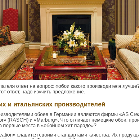
пателя ответ на вопрос: «обои какого производителя лучше?
тот ответ, надо изучить предложение.
их и итальянских производителей
изводителями обоев в Германии являются фирмы «AS Crea
ebr» (RASCH) и «Marburg». Что отличает немецкие обои, про
а первые места в «обойном хит-параде»?
ation» славится своими стандартами качества. Их продукц