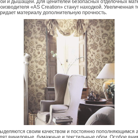
той и дышащей. Для ценителей безопасных отделочных мат
оизводителя «AS Creation» станут находкой. Увеличенная 
ридает материалу дополнительную прочность.
деляются своим качеством и постоянно пополняющимся а
дят виниловые, бумажные и текстильные обои. Особое вни