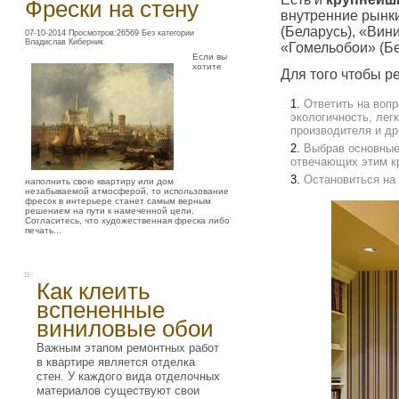
Фрески на стену
внутренние рынки
(Беларусь), «Вин
07-10-2014 Просмотров:26569 Без категории
Владислав Киберник
«Гомельобои» (Бе
Если вы
хотите
Для того чтобы р
Ответить на вопр
экологичность, лег
производителя и др
Выбрав основные
отвечающих этим к
Остановиться на 
наполнить свою квартиру или дом
незабываемой атмосферой, то использование
фресок в интерьере станет самым верным
решением на пути к намеченной цели.
Согласитесь, что художественная фреска либо
печать...
Как клеить
вспененные
виниловые обои
Важным этапом ремонтных работ
в квартире является отделка
стен. У каждого вида отделочных
материалов существуют свои