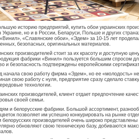
льшую историю предприятий, купить обои украинских прои
 Украине, но и в России, Беларуси, Польше и других страна
 «Винил», «Славянские обои», «Эдем» за 10-15 лет продела
венных, безопасных, оригинальных материалов.
нских производителей стоит за их красоту и доступную цену
родукция фабрики «Винил» пользуется большим спросом для
тво и безопасность подтверждены европейскими сертифика
ад начала свою работу фирма «Эдем», но ее «молодость» н
иная свою работу с нуля, предприятие сразу сделало ставк
передовые технологии.
аинских производителей, клиент отдает предпочтение качес
ровья своей семьи.
дям и белорусские фабрики. Большой ассортимент, разноо
цветок позволяет им успешно конкурировать на рынке отд
 белорусских производителей очень широко представлены 
улярно обновляют свою техническую базу, добиваются мак
иалов.