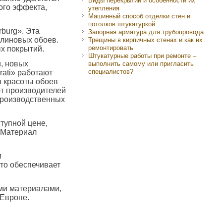
Виды перекрытий и особенности их
ого эффекта,
утепления
Машинный способ отделки стен и
потолков штукатуркой
burg». Эта
Запорная арматура для трубопровода
елиновых обоев.
Трещины в кирпичных стенах и как их
ремонтировать
х покрытий.
Штукатурные работы при ремонте –
и, новых
выполнить самому или пригласить
специалистов?
rati» работают
я красоты обоев
ют производителей
производственных
тупной цене,
. Материал
и
что обеспечивает
ми материалами,
 Европе.