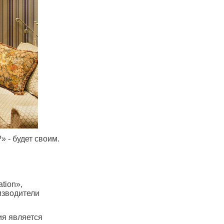
» - будет своим.
tion»,
изводители
ия является