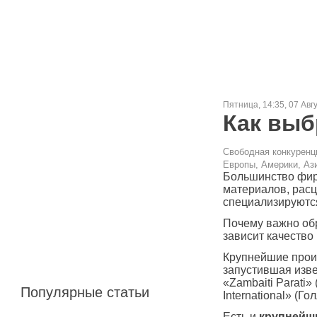
Пятница, 14:35, 07 Авг
Как выб
Свободная конкуренц
Европы, Америки, Ази
Большинство фир
материалов, расц
специализируютс
Почему важно обр
зависит качество
Крупнейшие произ
запустившая изве
«Zambaiti Parati»
Популярные статьи
International» (Г
Есть и
крупнейш