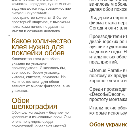
комнатах, коридоре, кухне многие
виниловым обоям.
задумываются над возможностью
делая обои похож
визуально увеличить
пространство комнаты. В более
Лидерами европе
просторной квартире, с высокими
фирма стала перв
потолками ничего не давит на
Сегодня они явл
мысли и сознание человека.…
Производители ит
Какое количество
дизайнерских реш
клея нужно для
лучшие художники
поклейки обоев
на долгие годы. 
итальянских обое
Количество клея для обоев
предприятий.
указано на упаковке
производителя. И казалось бы,
«Domus Parati» в
все просто: берем упаковку,
поэтому их проду
читаем, считаем, покупаем. Но
хорошо клеится и 
количество клея для обоев
зависит от многих факторов, а на
Среди производи
упаковке…
«Decori&Decori»,
Обои
простоту монтажа
шелкография
Итальянские обо
Обои шелкография – безупречно
которые использу
красивые и изысканные обои. Они
очень популярны среди
Обои украин
покупателей, обладают массой