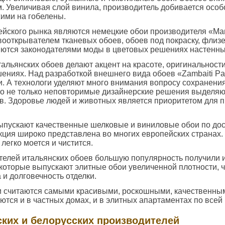
 Увеличивая слой винила, производитель добивается особ
ими на гобелены.
йского рынка являются немецкие обои производителя «Mar
ооткрывателем тканевых обоев, обоев под покраску, флиз
яются законодателями моды в цветовых решениях настенны
альянских обоев делают акцент на красоте, оригинальност
ениях. Над разработкой внешнего вида обоев «Zambaiti Pa
. А технологи уделяют много внимания вопросу сохранени
Но не только неповторимые дизайнерские решения выделя
в. Здоровье людей и животных является приоритетом для 
ыпускают качественные шелковые и виниловые обои по дос
кция широко представлена во многих европейских странах
легко моется и чистится.
телей итальянских обоев большую популярность получили 
 которые выпускают элитные обои увеличенной плотности, 
 и долговечность отделки.
и считаются самыми красивыми, роскошными, качественны
ются и в частных домах, и в элитных апартаментах по всей
ских и белорусских производителей