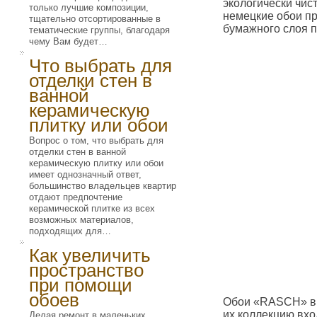
экологически чис
только лучшие композиции,
немецкие обои пр
тщательно отсортированные в
бумажного слоя п
тематические группы, благодаря
чему Вам будет…
Что выбрать для
отделки стен в
ванной
керамическую
плитку или обои
Вопрос о том, что выбрать для
отделки стен в ванной
керамическую плитку или обои
имеет однозначный ответ,
большинство владельцев квартир
отдают предпочтение
керамической плитке из всех
возможных материалов,
подходящих для…
Как увеличить
пространство
при помощи
обоев
Обои «RASCH» вы
их коллекцию вхо
Делая ремонт в маленьких