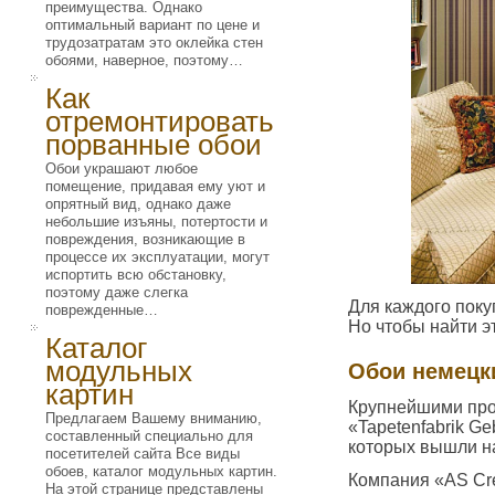
преимущества. Однако
оптимальный вариант по цене и
трудозатратам это оклейка стен
обоями, наверное, поэтому…
Как
отремонтировать
порванные обои
Обои украшают любое
помещение, придавая ему уют и
опрятный вид, однако даже
небольшие изъяны, потертости и
повреждения, возникающие в
процессе их эксплуатации, могут
испортить всю обстановку,
поэтому даже слегка
Для каждого поку
поврежденные…
Но чтобы найти э
Каталог
модульных
Обои немецк
картин
Крупнейшими про
Предлагаем Вашему вниманию,
«Tapetenfabrik G
составленный специально для
которых вышли н
посетителей сайта Все виды
обоев, каталог модульных картин.
Компания «AS Cre
На этой странице представлены