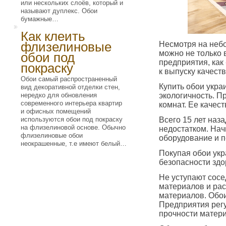
или нескольких слоёв, который и
называют дуплекс. Обои
бумажные…
Как клеить
флизелиновые
Несмотря на небо
можно не только в
обои под
предприятия, как
покраску
к выпуску качест
Обои самый распространенный
Купить обои украи
вид декоративной отделки стен,
нередко для обновления
экологичность. П
современного интерьера квартир
комнат. Ее качес
и офисных помещений
используются обои под покраску
Всего 15 лет наз
на флизелиновой основе. Обычно
недостатком. Нач
флизелиновые обои
оборудование и 
неокрашенные, т.е имеют белый…
Покупая обои укр
безопасности здо
Не уступают сосе
материалов и рас
материалов. Обои
Предприятия рег
прочности матер