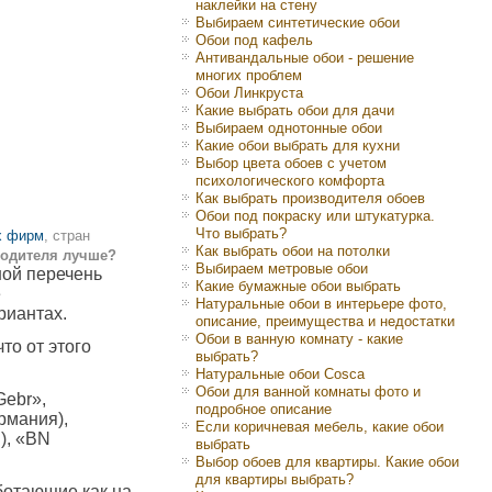
наклейки на стену
Выбираем синтетические обои
Обои под кафель
Антивандальные обои - решение
многих проблем
Обои Линкруста
Какие выбрать обои для дачи
Выбираем однотонные обои
Какие обои выбрать для кухни
Выбор цвета обоев с учетом
психологического комфорта
Как выбрать производителя обоев
Обои под покраску или штукатурка.
Что выбрать?
х фирм
, стран
Как выбрать обои на потолки
водителя лучше?
Выбираем метровые обои
ой перечень
Какие бумажные обои выбрать
е
Натуральные обои в интерьере фото,
риантах.
описание, преимущества и недостатки
Обои в ванную комнату - какие
о от этого
выбрать?
Натуральные обои Cosca
Обои для ванной комнаты фото и
Gebr»,
подробное описание
рмания),
Если коричневая мебель, какие обои
я), «BN
выбрать
Выбор обоев для квартиры. Какие обои
для квартиры выбрать?
ботающие как на