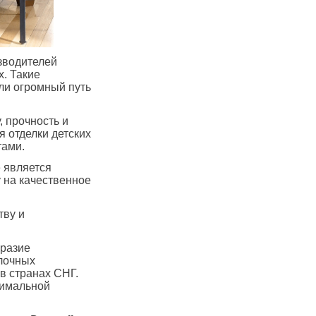
зводителей
х. Такие
ли огромный путь
, прочность и
 отделки детских
тами.
е является
у на качественное
тву и
бразие
елочных
в странах СНГ.
симальной