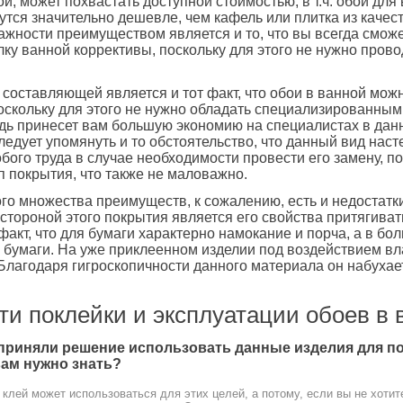
ои, может похвастать доступной стоимостью, в т.ч. обои дл
утся значительно дешевле, чем кафель или плитка из качес
жности преимуществом является и то, что вы всегда сможе
ку ванной коррективы, поскольку для этого не нужно прово
составляющей является и тот факт, что обои в ванной мож
оскольку для этого не нужно обладать специализированным
едь принесет вам большую экономию на специалистах в дан
ледует упомянуть и то обстоятельство, что данный вид нас
обого труда в случае необходимости провести его замену, п
п покрытия, что также не маловажно.
ого множества преимуществ, к сожалению, есть и недостатк
стороной этого покрытия является его свойства притягивать
 факт, что для бумаги характерно намокание и порча, а в бо
 бумаги. На уже приклеенном изделии под воздействием вл
 Благодаря гигроскопичности данного материала он набухае
и поклейки и эксплуатации обоев в 
 приняли решение использовать данные изделия для по
вам нужно знать?
клей может использоваться для этих целей, а потому, если вы не хотит