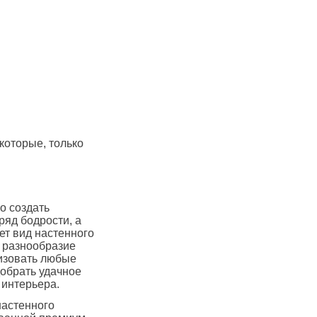
которые, только
о создать
ряд бодрости, а
ет вид настенного
 разнообразие
лизовать любые
добрать удачное
 интерьера.
настенного