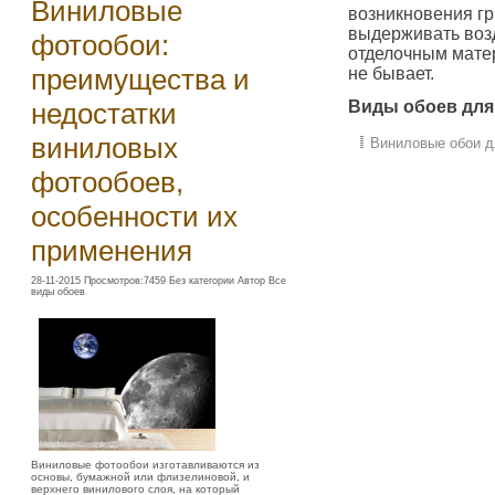
Виниловые
возникновения гр
выдерживать возд
фотообои:
отделочным матер
преимущества и
не бывает.
недостатки
Виды обоев для
виниловых
Виниловые обои д
фотообоев,
особенности их
применения
28-11-2015 Просмотров:7459 Без категории Автор Все
виды обоев
Виниловые фотообои изготавливаются из
основы, бумажной или флизелиновой, и
верхнего винилового слоя, на который