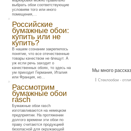
маркировки можно правильно
выбрать обои соответствующие
условиям того или иного
помещения,…
Российские
бумажные обои:
купить или не
купить?
В нашем сознании закрепилось
понятие, что все отечественные
товары качеством не блещут. А
уж если речь заходит о
качественных обоях, то здесь на
Мы много расска
ум приходит Германия, Италия
или Франция, но…
Стеклообои - отли
Рассмотрим
бумажные обои
rasch
Бумажные обои rasch
изготавливаются на немецком
предприятии. На протяжении
долгого времени эти обои по
праву считаются продукцией
безопасной для окружающей