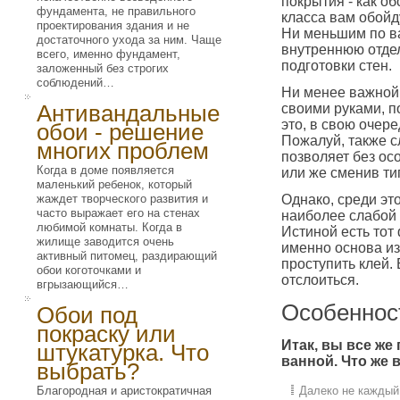
покрытия - как об
фундамента, не правильного
класса вам обойд
проектирования здания и не
Ни меньшим по ва
достаточного ухода за ним. Чаще
внутреннюю отдел
всего, именно фундамент,
подготовки стен.
заложенный без строгих
соблюдений…
Ни менее важной 
Антивандальные
своими руками, п
это, в свою очер
обои - решение
Пожалуй, также с
многих проблем
позволяет без ос
Когда в доме появляется
или же сменив ти
маленький ребенок, который
жаждет творческого развития и
Однако, среди эт
часто выражает его на стенах
наиболее слабой 
любимой комнаты. Когда в
Истиной есть тот
жилище заводится очень
именно основа из
активный питомец, раздирающий
проступить клей.
обои коготочками и
отслоиться.
вгрызающийся…
Особенност
Обои под
покраску или
Итак, вы все же
штукатурка. Что
ванной. Что же 
выбрать?
Благородная и аристократичная
Далеко не каждый 