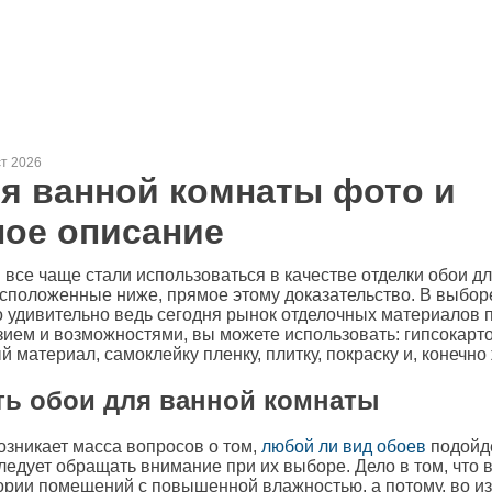
ст 2026
я ванной комнаты фото и
ое описание
все чаще стали использоваться в качестве отделки обои д
сположенные ниже, прямое этому доказательство. В выбор
о удивительно ведь сегодня рынок отделочных материалов 
ием и возможностями, вы можете использовать: гипсокарт
 материал, самоклейку пленку, плитку, покраску и, конечно 
ть обои для ванной комнаты
озникает масса вопросов о том,
любой ли вид обоев
подойде
следует обращать внимание при их выборе. Дело в том, что 
гории помещений с повышенной влажностью, а потому, во и