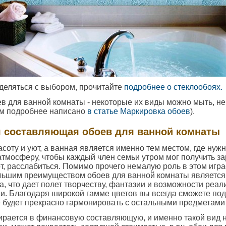
деляться с выбором, прочитайте
подробнее о стеклообоях.
ев для ванной комнаты - некоторые их виды можно мыть, не
ом подробнее написано
в статье Маркировка обоев
).
я составляющая обоев для ванной комнаты
соту и уют, а ванная является именно тем местом, где нужн
мосферу, чтобы каждый член семьи утром мог получить за
т, расслабиться. Помимо прочего немалую роль в этом игра
льшим преимуществом обоев для ванной комнаты является
а, что дает полет творчеству, фантазии и возможности реа
и. Благодаря широкой гамме цветов вы всегда сможете по
 будет прекрасно гармонировать с остальными предметами
ирается в финансовую составляющую, и именно такой вид 