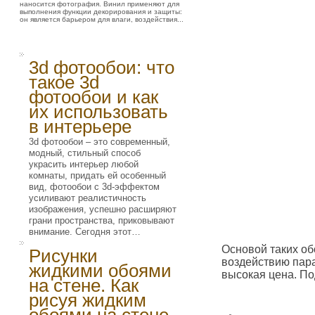
наносится фотография. Винил применяют для
выполнения функции декорирования и защиты:
он является барьером для влаги, воздействия...
3d фотообои: что
такое 3d
фотообои и как
их использовать
в интерьере
3d фотообои – это современный,
модный, стильный способ
украсить интерьер любой
комнаты, придать ей особенный
вид, фотообои с 3d-эффектом
усиливают реалистичность
изображения, успешно расширяют
грани пространства, приковывают
внимание. Сегодня этот…
Основой таких об
Рисунки
воздействию пара
жидкими обоями
высокая цена. П
на стене. Как
рисуя жидким