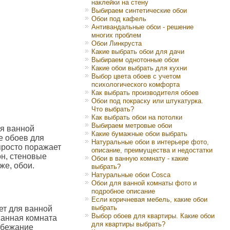
наклейки на стену
Выбираем синтетические обои
Обои под кафель
Антивандальные обои - решение
многих проблем
Обои Линкруста
Какие выбрать обои для дачи
Выбираем однотонные обои
Какие обои выбрать для кухни
Выбор цвета обоев с учетом
психологического комфорта
Как выбрать производителя обоев
Обои под покраску или штукатурка.
Что выбрать?
Как выбрать обои на потолки
Выбираем метровые обои
ля ванной
Какие бумажные обои выбрать
е обоев для
Натуральные обои в интерьере фото,
просто поражает
описание, преимущества и недостатки
он, стеновые
Обои в ванную комнату - какие
же, обои.
выбрать?
Натуральные обои Cosca
Обои для ванной комнаты фото и
подробное описание
Если коричневая мебель, какие обои
выбрать
т для ванной
Выбор обоев для квартиры. Какие обои
ванная комната
для квартиры выбрать?
збежание