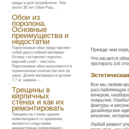
среды и для потребителя. Уже
около 30 лет Обои Раш…
Обои из
поролона.
Основные
преимущества и
недостатки
Поролоновые обои представляют
Прежде чем опре
собой двухслойный материал.
Основу составляет поролон,
Что касается обо
верхний слой – текстиль.
протирать (об эт
Поролоновые обои выпускаются в
ограниченном количестве или на
Эстетическа
заказ. Длина материала в рулоне
7,7 м, ширина –…
Все мы любим кра
Трещины в
расслабляющую ат
кирпичных
вечером, наоборо
стенах и как их
покрытия. Наибо
фактуры и рисунк
ремонтировать
дизайнерские иде
Трещины на стенах здания,
решение, которое
появляющиеся со временем,
являются следствием
Любой ремонт уп
некачественно возведенного