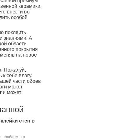
я ванной премиум
твенной керамики.
те внести во
дить особой
но поклеить
и знаниями. А
ной области.
тенного покрытия
оменяв на новое
и. Пожалуй,
 к себе влагу.
льшей части обоев
аги может
т и может
ванной
клейки стен в
е проблем, то