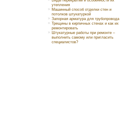
Виды перекрытий и особенности их
утепления
Машинный способ отделки стен и
потолков штукатуркой
Запорная арматура для трубопровода
Трещины в кирпичных стенах и как их
ремонтировать
Штукатурные работы при ремонте –
выполнить самому или пригласить
специалистов?