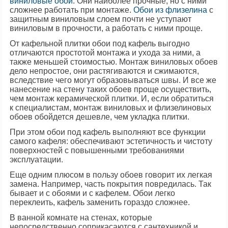
виниловые обои
. Они наиболее прочные, но с ними
сложнее работать при монтаже.
Обои из флизелина
с
защитным виниловым слоем почти не уступают
виниловым в прочности, а работать с ними проще.
От кафельной плитки обои под кафель выгодно
отличаются простотой монтажа и ухода за ними, а
также меньшей стоимостью. Монтаж виниловых обоев
дело непростое, они растягиваются и сжимаются,
вследствие чего могут образовываться швы. И все же
нанесение на стену таких обоев проще осуществить,
чем монтаж керамической плитки. И, если обратиться
к специалистам, монтаж виниловых и флизелиновых
обоев обойдется дешевле, чем укладка плитки.
При этом обои под кафель выполняют все функции
самого кафеля: обеспечивают эстетичность и чистоту
поверхностей с повышенными требованиями
эксплуатации.
Еще одним плюсом в пользу обоев говорит их легкая
замена. Например, часть покрытия повредилась. Так
бывает и с обоями и с кафелем. Обои легко
переклеить, кафель заменить гораздо сложнее.
В ванной комнате на стенах, которые
непосредственно соприкасаются с сантехникой и