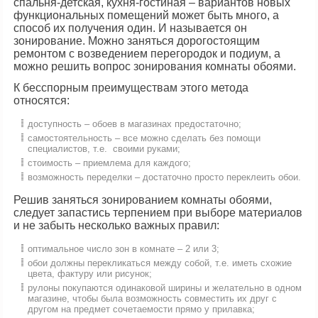
спальня-детская, кухня-гостиная – вариантов новых
функциональных помещений может быть много, а
способ их получения один. И называется он
зонирование. Можно заняться дорогостоящим
ремонтом с возведением перегородок и подиум, а
можно решить вопрос зонирования комнаты обоями.
К бесспорным преимуществам этого метода
относятся:
доступность – обоев в магазинах предостаточно;
самостоятельность – все можно сделать без помощи
специалистов, т.е. своими руками;
стоимость – приемлема для каждого;
возможность переделки – достаточно просто переклеить обои.
Решив заняться зонированием комнаты обоями,
следует запастись терпением при выборе материалов
и не забыть несколько важных правил:
оптимальное число зон в комнате – 2 или 3;
обои должны перекликаться между собой, т.е. иметь схожие
цвета, фактуру или рисунок;
рулоны покупаются одинаковой ширины и желательно в одном
магазине, чтобы была возможность совместить их друг с
другом на предмет сочетаемости прямо у прилавка;