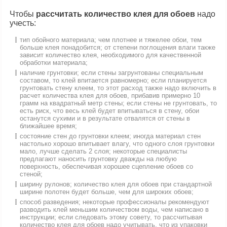
Чтобы
рассчитать количество клея для обоев
надо
учесть:
тип обойного материала; чем плотнее и тяжелее обои, тем
больше клея понадобится; от степени поглощения влаги также
зависит количество клея, необходимого для качественной
обработки материала;
наличие грунтовки; если стены загрунтованы специальным
составом, то клей впитается равномерно; если планируется
грунтовать стену клеем, то этот расход также надо включить в
расчет количества клея для обоев, прибавив примерно 10
грамм на квадратный метр стены; если стены не грунтовать, то
есть риск, что весь клей будет впитываться в стену, обои
останутся сухими и в результате отвалятся от стены в
ближайшее время;
состояние стен до грунтовки клеем; иногда материал стен
настолько хорошо впитывает влагу, что одного слоя грунтовки
мало, лучше сделать 2 слоя; некоторые специалисты
предлагают наносить грунтовку дважды на любую
поверхность, обеспечивая хорошее сцепление обоев со
стеной;
ширину рулонов; количество клея для обоев при стандартной
ширине полотен будет больше, чем для широких обоев;
способ разведения; некоторые профессионалы рекомендуют
разводить клей меньшим количеством воды, чем написано в
инструкции; если следовать этому совету, то рассчитывая
количество клея для обоев надо учитывать, что из упаковки