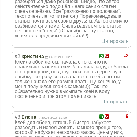
разобраться даже ребёнок!!! Видно, что автор
действительно подошёл к написанию статьи
очень серьёзно. Всё "разложено по полочкам",
текст очень легко читается.) Порекомендовала
статью почти всем своим друзьям. Автор отлично
разбирается в теме. Очень радует, что в статье
нет лишней "воды".) Спасибо за эту статью,
успехов в продвижении сайта!!!)
Цитировать
-2
#2
кристина
04.02.2016 02:15
Клеила обои летом, начала с того, что не
правильно развила клей. Я налила воду, соблюла
все пропорции, но допустила очень серьезную
ошибку - я сразу высыпала весь клей, а потом
только начала его размешивать. Ну, конечно, у
меня получился клей с камками)) Так что
обязательно нужно высыпать клей в воду
постепенно и при этом помешивать.
Цитировать
-9
#3
Елена
30.08.2016 16:56
Клей для обоев, который быстро набухает,
разводить и использовать намного проще того,
который набухает несколько часов. Цены у них,