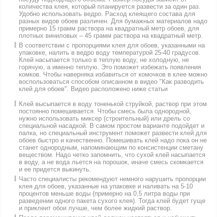
количества клея, который планируется развести за один раз.
Удобно использовать ведро. Расход клеящего состава для
разных видов обоев различен. Для бумажных материалов надо
примерно 15 грамм раствора на квадратный метр обоев, для
плотных виниловых – 45 грамм раствора на квадратный метр.
В соответствии с пропорциями клея для обоев, указанными на
упаковке, налить в ведро воду температурой 25-40 градусов.
Клей насыпается только в теплую воду, не холодную, не
горячую, а именно теплую. Это поможет избежать появления
комков. Чтобы наверняка избавиться от комочков в клее можно
воспользоваться способом описанном в видео "Как разводить
клей для обоев". Видео расположено ниже статьи
Клей высыпается в воду тоненькой струйкой, раствор при этом
постоянно помешивается. Чтобы смесь была однородной,
нужно использовать миксер (строительный) или дрель со
специальной насадкой. В самом простом варианте подойдет и
палка, но специальный инструмент поможет развести клей для
обоев быстро и качественно. Помешивать клей надо пока он не
станет однородным, напоминающим по консистенции сметану
веществом. Надо четко запомнить, что сухой клей насыпается
в воду, а не вода льется на порошок, иначе смесь скомкается
и ее придется выкинуть.
Часто специалисты рекомендуют немного нарушить пропорции
клея для обоев, указанные на упаковке и наливать на 5-10
процентов меньше воды (примерно на 0,5 литра воды при
разведении одного пакета сухого клея). Тогда клей будет гуще
и приклеит обои лучше, чем более жидкий раствор.