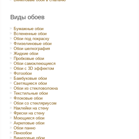
Виды обоев
Бумажные обои
Вспененные обои
Обои под покраску
Флизелиновые обои
Обои шелкография
Жидкие обои
Пробковые обои
Обои самоклеющиеся
Обои с 3D эффектом
Фотообои
Бамбуковые обои
Светящиеся обои
Обои из стекловолокна
Текстильные обои
Флоковые обои
Обои со стекляриусом
Наклейки на стену
Фрески на стену
Моющиеся обои
Акриловые обои
Обои панно
Пенообои
Виниловые обои